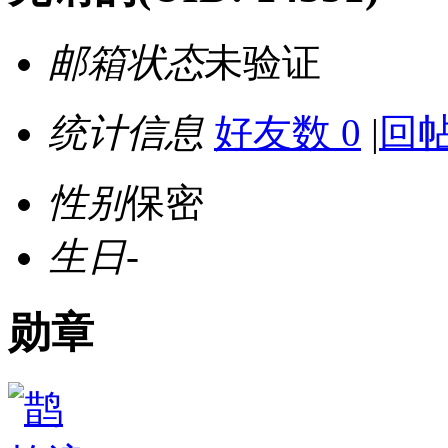
邮箱状态
未验证
统计信息
好友数 0
|
回帖
性别
保密
生日
-
勋章