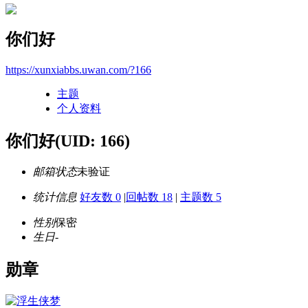
你们好
https://xunxiabbs.uwan.com/?166
主题
个人资料
你们好
(UID: 166)
邮箱状态
未验证
统计信息
好友数 0
|
回帖数 18
|
主题数 5
性别
保密
生日
-
勋章