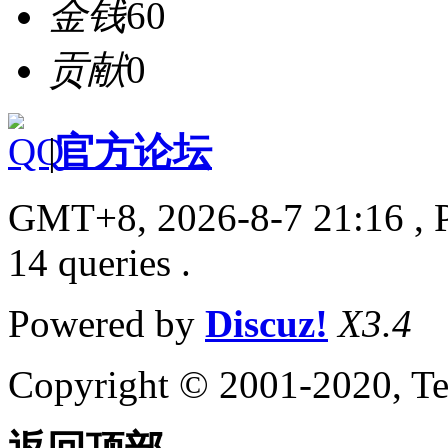
金钱
60
贡献
0
|
官方论坛
GMT+8, 2026-8-7 21:16
, 
14 queries .
Powered by
Discuz!
X3.4
Copyright © 2001-2020, Te