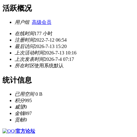
活跃概况
用户组
高级会员
在线时间
177 小时
注册时间
2022-7-12 06:54
最后访问
2026-7-13 15:20
上次活动时间
2026-7-13 10:16
上次发表时间
2026-7-4 07:17
所在时区
使用系统默认
统计信息
已用空间
0 B
积分
995
威望
0
金钱
897
贡献
0
|
官方论坛