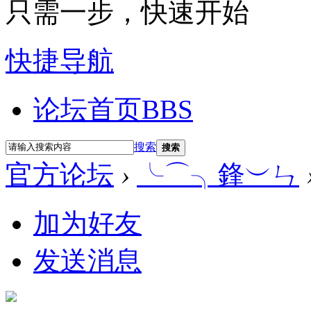
只需一步，快速开始
快捷导航
论坛首页
BBS
搜索
搜索
官方论坛
›
╰⌒╮鋒︶ㄣ
加为好友
发送消息