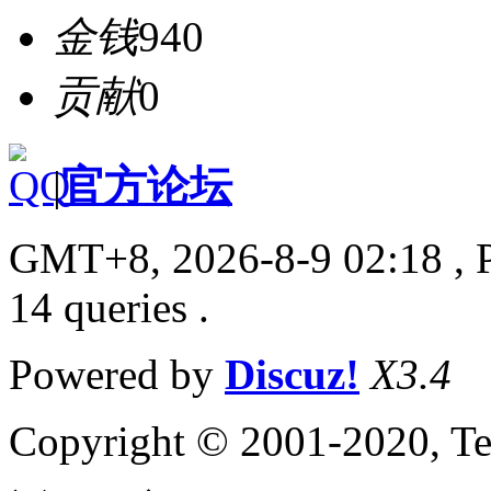
金钱
940
贡献
0
|
官方论坛
GMT+8, 2026-8-9 02:18
, 
14 queries .
Powered by
Discuz!
X3.4
Copyright © 2001-2020, Te