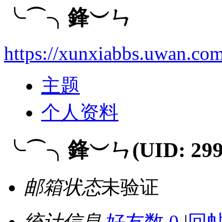
╰⌒╮鋒︶ㄣ
https://xunxiabbs.uwan.co
主题
个人资料
╰⌒╮鋒︶ㄣ
(UID: 299
邮箱状态
未验证
统计信息
好友数 0
|
回帖