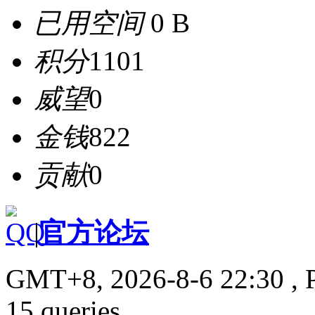
已用空间
0 B
积分
1101
威望
0
金钱
822
贡献
0
|
官方论坛
GMT+8, 2026-8-6 22:30
, 
15 queries .