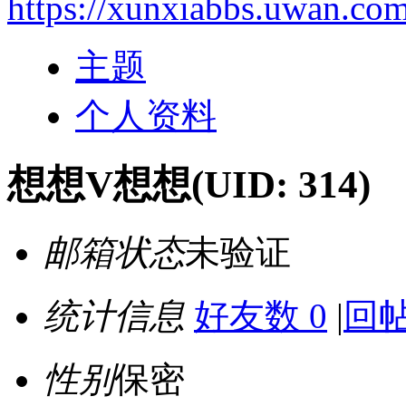
https://xunxiabbs.uwan.co
主题
个人资料
想想V想想
(UID: 314)
邮箱状态
未验证
统计信息
好友数 0
|
回帖
性别
保密