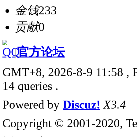
金钱
233
贡献
0
|
官方论坛
GMT+8, 2026-8-9 11:58
, 
14 queries .
Powered by
Discuz!
X3.4
Copyright © 2001-2020, Te