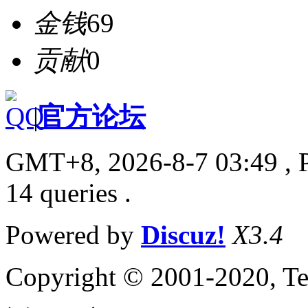
金钱
69
贡献
0
|
官方论坛
GMT+8, 2026-8-7 03:49
, 
14 queries .
Powered by
Discuz!
X3.4
Copyright © 2001-2020, Te