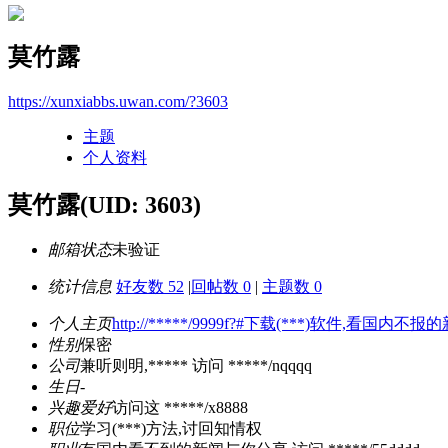
莫竹露
https://xunxiabbs.uwan.com/?3603
主题
个人资料
莫竹露
(UID: 3603)
邮箱状态
未验证
统计信息
好友数 52
|
回帖数 0
|
主题数 0
个人主页
http://*****/9999f?#下载(***)软件,看国内不报
性别
保密
公司
兼听则明,***** 访问 *****/nqqqq
生日
-
兴趣爱好
访问这 *****/x8888
职位
学习(***)方法,讨回知情权