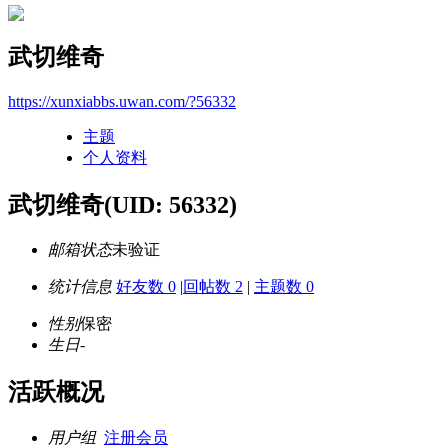
武切维奇
https://xunxiabbs.uwan.com/?56332
主题
个人资料
武切维奇
(UID: 56332)
邮箱状态
未验证
统计信息
好友数 0
|
回帖数 2
|
主题数 0
性别
保密
生日
-
活跃概况
用户组
注册会员