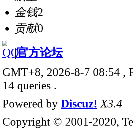
金钱
2
贡献
0
|
官方论坛
GMT+8, 2026-8-7 08:54
, 
14 queries .
Powered by
Discuz!
X3.4
Copyright © 2001-2020, Te