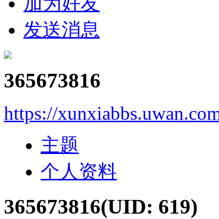
加为好友
发送消息
365673816
https://xunxiabbs.uwan.co
主题
个人资料
365673816
(UID: 619)