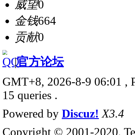
威望
0
金钱
664
贡献
0
|
官方论坛
GMT+8, 2026-8-9 06:01
, 
15 queries .
Powered by
Discuz!
X3.4
Copyright © 2001-2020, Te