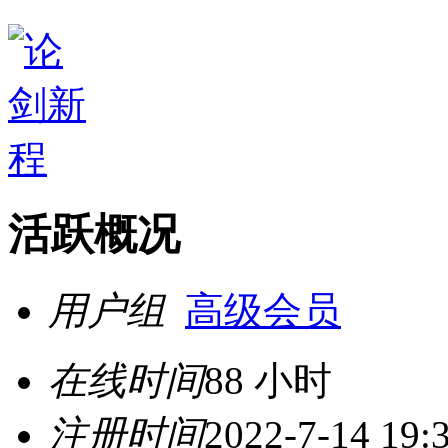
活跃概况
用户组
高级会员
在线时间
88 小时
注册时间
2022-7-14 19: