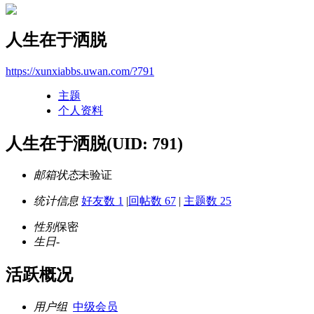
人生在于洒脱
https://xunxiabbs.uwan.com/?791
主题
个人资料
人生在于洒脱
(UID: 791)
邮箱状态
未验证
统计信息
好友数 1
|
回帖数 67
|
主题数 25
性别
保密
生日
-
活跃概况
用户组
中级会员