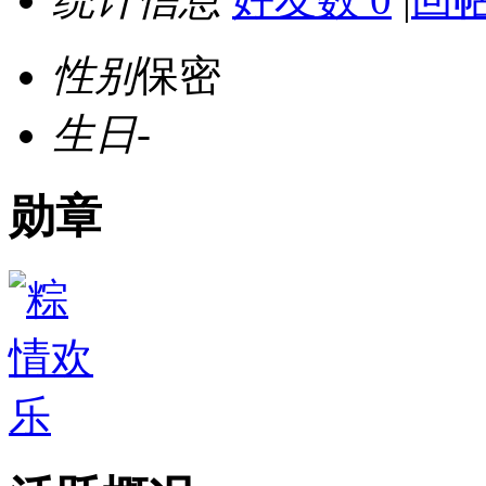
性别
保密
生日
-
勋章