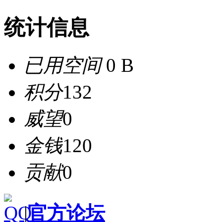
统计信息
已用空间
0 B
积分
132
威望
0
金钱
120
贡献
0
|
官方论坛