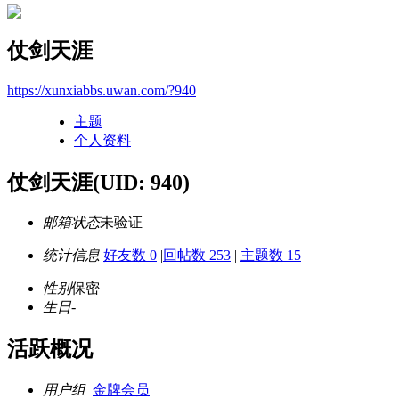
仗剑天涯
https://xunxiabbs.uwan.com/?940
主题
个人资料
仗剑天涯
(UID: 940)
邮箱状态
未验证
统计信息
好友数 0
|
回帖数 253
|
主题数 15
性别
保密
生日
-
活跃概况
用户组
金牌会员