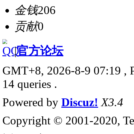
金钱
206
贡献
0
|
官方论坛
GMT+8, 2026-8-9 07:19
, 
14 queries .
Powered by
Discuz!
X3.4
Copyright © 2001-2020, Te