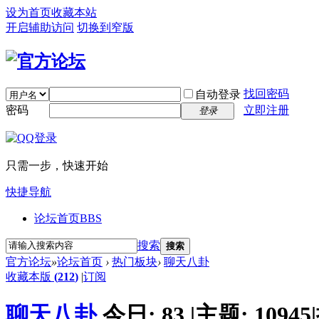
设为首页
收藏本站
开启辅助访问
切换到窄版
找回密码
自动登录
密码
立即注册
登录
只需一步，快速开始
快捷导航
论坛首页
BBS
搜索
搜索
官方论坛
»
论坛首页
›
热门板块
›
聊天八卦
收藏本版
(
212
)
|
订阅
聊天八卦
今日:
83
|
主题:
10945
|