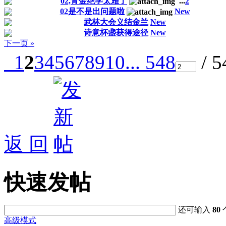
02,青金绝学太难了
...
2
02是不是出问题啦
New
武林大会义结金兰
New
诗意杯盏获得途径
New
下一页 »
1
2
3
4
5
6
7
8
9
10
... 548
/ 
返 回
快速发帖
还可输入
80
高级模式