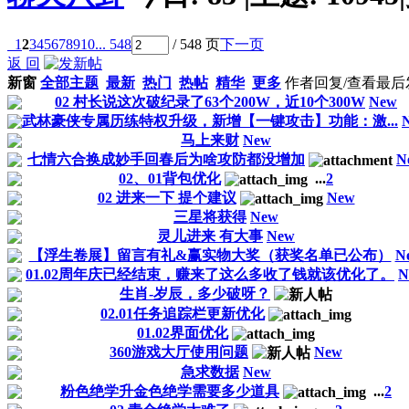
1
2
3
4
5
6
7
8
9
10
... 548
/ 548 页
下一页
返 回
新窗
全部主题
最新
热门
热帖
精华
更多
作者
回复/查看
最后
02 村长说这次破纪录了63个200W，近10个300W
New
武林豪侠专属历练特权升级，新增【一键攻击】功能：激...
马上来财
New
七情六合换成妙手回春后为啥攻防都没增加
N
02、01背包优化
...
2
02 进来一下 提个建议
New
三星将获得
New
灵儿进来 有大事
New
【浮生卷展】留言有礼&赢实物大奖（获奖名单已公布）
N
01.02周年庆已经结束，赚来了这么多收了钱就该优化了。
N
生肖-岁辰，多少破呀？
02.01任务追踪栏更新优化
01.02界面优化
360游戏大厅使用问题
New
急求数据
New
粉色绝学升金色绝学需要多少道具
...
2