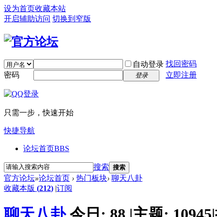
设为首页
收藏本站
开启辅助访问
切换到窄版
找回密码
自动登录
密码
立即注册
登录
只需一步，快速开始
快捷导航
论坛首页
BBS
搜索
搜索
官方论坛
»
论坛首页
›
热门板块
›
聊天八卦
收藏本版
(
212
)
|
订阅
聊天八卦
今日:
88
|
主题:
10945
|