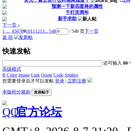
灵儿，紫云宫什么时候降难度？
...
2
3
4
预测一下新四星将的属性
千灯庆周年
新手求助
下一页 »
1 ...
4
5
6
7
8
9
10
11
12
13
... 548
/ 548 页
下一页
返 回
快速发帖
还可输入
80
高级模式
B
Color
Image
Link
Quote
Code
Smilies
您需要登录后才可以发帖
登录
|
立即注册
本版积分规则
发表帖子
|
官方论坛