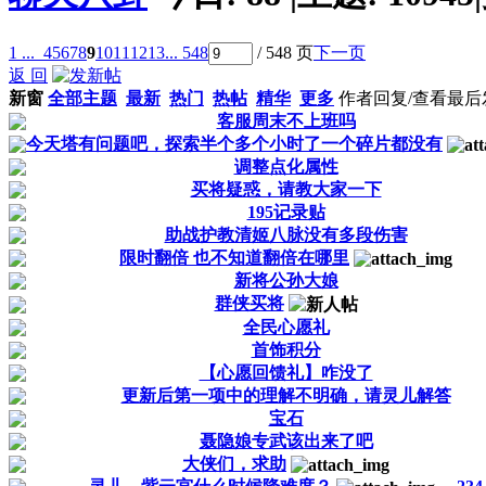
1 ...
4
5
6
7
8
9
10
11
12
13
... 548
/ 548 页
下一页
返 回
新窗
全部主题
最新
热门
热帖
精华
更多
作者
回复/查看
最后
客服周末不上班吗
今天塔有问题吧，探索半个多个小时了一个碎片都没有
调整点化属性
买将疑惑，请教大家一下
195记录贴
助战护教清姬八脉没有多段伤害
限时翻倍 也不知道翻倍在哪里
新将公孙大娘
群侠买将
全民心愿礼
首饰积分
【心愿回馈礼】咋没了
更新后第一项中的理解不明确，请灵儿解答
宝石
聂隐娘专武该出来了吧
大侠们，求助