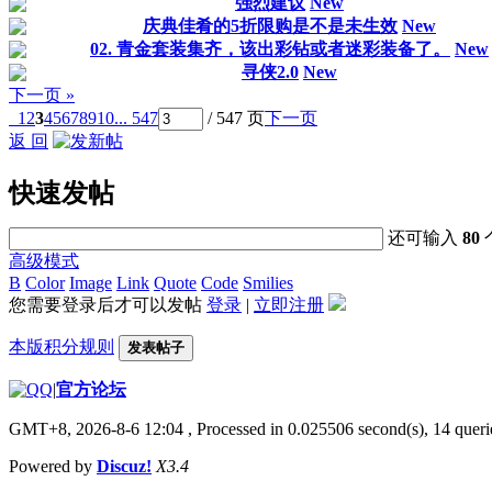
强烈建议
New
庆典佳肴的5折限购是不是未生效
New
02. 青金套装集齐，该出彩钻或者迷彩装备了。
New
寻侠2.0
New
下一页 »
1
2
3
4
5
6
7
8
9
10
... 547
/ 547 页
下一页
返 回
快速发帖
还可输入
80
高级模式
B
Color
Image
Link
Quote
Code
Smilies
您需要登录后才可以发帖
登录
|
立即注册
本版积分规则
发表帖子
|
官方论坛
GMT+8, 2026-8-6 12:04
, Processed in 0.025506 second(s), 14 querie
Powered by
Discuz!
X3.4