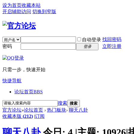
设为首页
收藏本站
开启辅助访问
切换到窄版
找回密码
自动登录
密码
立即注册
登录
只需一步，快速开始
快捷导航
论坛首页
BBS
搜索
搜索
官方论坛
»
论坛首页
›
热门板块
›
聊天八卦
收藏本版
(
212
)
|
订阅
聊天八卦
今日:
4
|
主题:
10926
|