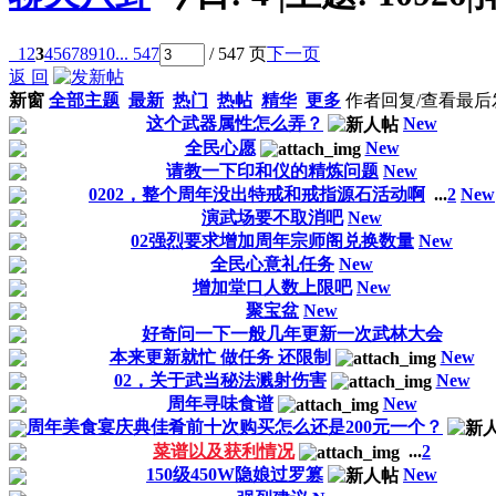
1
2
3
4
5
6
7
8
9
10
... 547
/ 547 页
下一页
返 回
新窗
全部主题
最新
热门
热帖
精华
更多
作者
回复/查看
最后
这个武器属性怎么弄？
New
全民心愿
New
请教一下印和仪的精炼问题
New
0202，整个周年没出特戒和戒指源石活动啊
...
2
New
演武场要不取消吧
New
02强烈要求增加周年宗师阁兑换数量
New
全民心意礼任务
New
增加堂口人数上限吧
New
聚宝盆
New
好奇问一下一般几年更新一次武林大会
本来更新就忙 做任务 还限制
New
02，关于武当秘法溅射伤害
New
周年寻味食谱
New
周年美食宴庆典佳肴前十次购买怎么还是200元一个？
菜谱以及获利情况
...
2
150级450W隐娘过罗篡
New