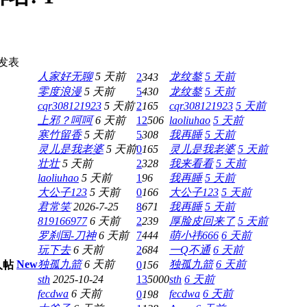
发表
人家好无聊
5 天前
龙纹鏊
5 天前
2
343
零度浪漫
5 天前
5
430
龙纹鏊
5 天前
cqr308121923
5 天前
2
165
cqr308121923
5 天前
上邪？呵呵
6 天前
12
506
laoliuhao
5 天前
寒竹留香
5 天前
5
308
我再睡
5 天前
灵儿是我老婆
5 天前
0
165
灵儿是我老婆
5 天前
壮壮
5 天前
2
328
我来看看
5 天前
laoliuhao
5 天前
1
96
我再睡
5 天前
大公子123
5 天前
0
166
大公子123
5 天前
君常笑
2026-7-25
8
671
我再睡
5 天前
819166977
6 天前
2
239
厚脸皮回来了
5 天前
罗刹国-刀神
6 天前
7
444
萌小祎666
6 天前
玩下去
6 天前
2
684
一Q不通
6 天前
New
独孤九箭
6 天前
独孤九箭
6 天前
0
156
sth
2025-10-24
13
5000
sth
6 天前
fecdwa
6 天前
fecdwa
6 天前
0
198