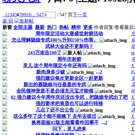
1
2
3
4
5
6
7
8
9
10
... 547
/ 547 页
下一页
返 回
新窗
全部主题
最新
热门
热帖
精华
更多
作者
回复/查看
最后
周年限定活动大唐盛世射箭活动
怎么理解隐娘专武100%升到150%伤害。
辰
武林大会还不更新吗？
243万攻击160了
m
周年庆射箭
灵儿 这个周年限定今年还有吗
X
新肉身多少破
...
2
8
强烈建议每次更新全区一起更新
新出的聂隐娘与任盈盈的专武
全民领神宠是不是必须充元宝才能领
8
02 强力建议今年周年庆还没出专武，把隐娘专武出了吧
X
强烈要求把资质也可以进行转移
几点了还不出公告
这么多年了这个能不能换下 去年去提过
X
换将面板02版主能看看咋回事不
...
2
问下，灵儿进来
X