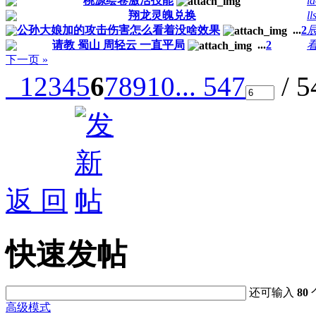
桃源绘卷激活技能
l
翔龙灵魄兑换
ll
公孙大娘加的攻击伤害怎么看着没啥效果
...
2
辰
请教 蜀山 周轻云 一直平局
...
2
下一页 »
1
2
3
4
5
6
7
8
9
10
... 547
/ 
返 回
快速发帖
还可输入
80
高级模式