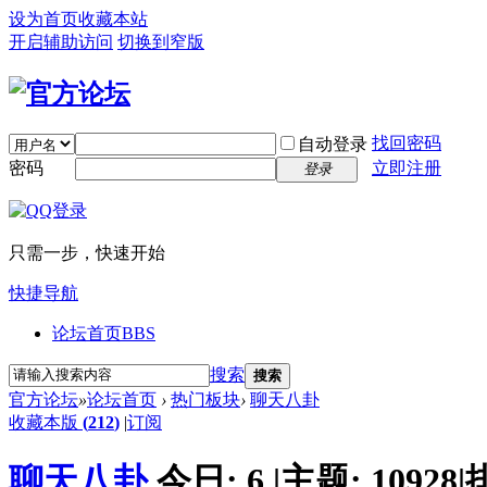
设为首页
收藏本站
开启辅助访问
切换到窄版
找回密码
自动登录
密码
立即注册
登录
只需一步，快速开始
快捷导航
论坛首页
BBS
搜索
搜索
官方论坛
»
论坛首页
›
热门板块
›
聊天八卦
收藏本版
(
212
)
|
订阅
聊天八卦
今日:
6
|
主题:
10928
|