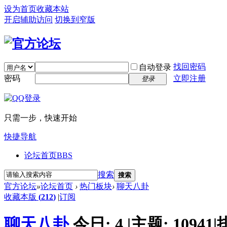
设为首页
收藏本站
开启辅助访问
切换到窄版
找回密码
自动登录
密码
立即注册
登录
只需一步，快速开始
快捷导航
论坛首页
BBS
搜索
搜索
官方论坛
»
论坛首页
›
热门板块
›
聊天八卦
收藏本版
(
212
)
|
订阅
聊天八卦
今日:
4
|
主题:
10941
|