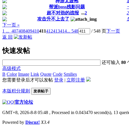
神游太虚袍
帮派boss残影问题
超不对劲的战报
...
2
2
攻击升不上去了
下一页 »
1 ...
407
408
409
410
411
412
413
414
... 548
/ 548 页
下一页
返 回
快速发帖
还可输入
80
高级模式
B
Color
Image
Link
Quote
Code
Smilies
您需要登录后才可以发帖
登录
|
立即注册
本版积分规则
发表帖子
|
官方论坛
GMT+8, 2026-8-8 05:48
, Processed in 0.043470 second(s), 13 querie
Powered by
Discuz!
X3.4