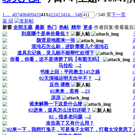
1 ...
407
408
409
410
411
412
413
414
... 548
/ 548 页
下一页
返 回
新窗
全部主题
最新
热门
热帖
精华
更多
作者
回复/查看
最后
到底哪个是单价最低？
隐贤居地图来一张
混沌石怎么刷，进阶需要几个混沌石
j
道具忘记换，灵儿能不能帮忙处理下
1
你看，你看，这不是清楚了吗【有图无码】
马拉松
...
2
4
书接上回：平民教主145之路
c
02天演福运明天出中不？
...
2
反伤 请教
02来来，卖将
...
2
3
l
凉凉
谁来解释一下这是什么梗
02进来，道具怎么没归还呢？
02，很多老问题
...
2
攻击高了又有什么用？
02来一下，我想打鬼子，可是鬼子太弱了，打着太没意思了