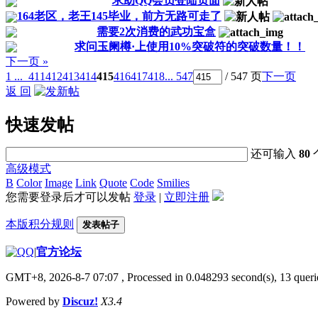
求助QQ会员登陆页面
164老区，老王145毕业，前方无路可走了
需要2次消费的武功宝盒
求问玉阑樽·上使用10%突破符的突破数量！！
下一页 »
1 ...
411
412
413
414
415
416
417
418
... 547
/ 547 页
下一页
返 回
快速发帖
还可输入
80
高级模式
B
Color
Image
Link
Quote
Code
Smilies
您需要登录后才可以发帖
登录
|
立即注册
本版积分规则
发表帖子
|
官方论坛
GMT+8, 2026-8-7 07:07
, Processed in 0.048293 second(s), 13 querie
Powered by
Discuz!
X3.4