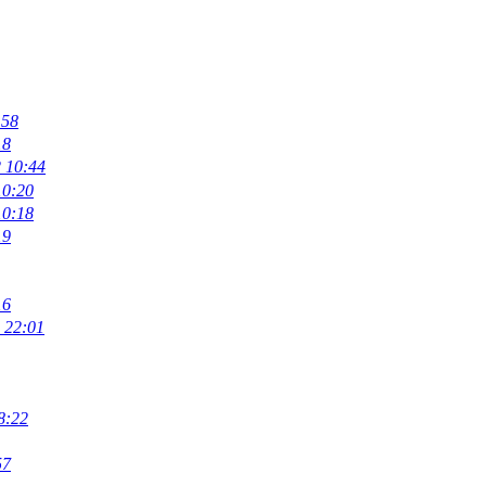
:58
18
 10:44
10:20
10:18
19
16
 22:01
8:22
57