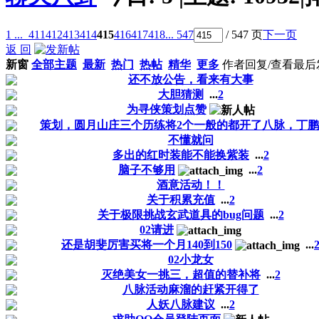
1 ...
411
412
413
414
415
416
417
418
... 547
/ 547 页
下一页
返 回
新窗
全部主题
最新
热门
热帖
精华
更多
作者
回复/查看
最后
还不放公告，看来有大事
大胆猜测
...
2
为寻侠策划点赞
策划，圆月山庄三个历练将2个一般的都开了八脉，丁鹏可.
不懂就问
多出的红时装能不能换紫装
...
2
脑子不够用
...
2
酒意活动！！
关于积累充值
...
2
关于极限挑战玄武道具的bug问题
...
2
02请进
还是胡斐厉害买将一个月140到150
...
02小龙女
灭绝美女一挑三，超值的替补将
...
2
八脉活动麻溜的赶紧开得了
人妖八脉建议
...
2