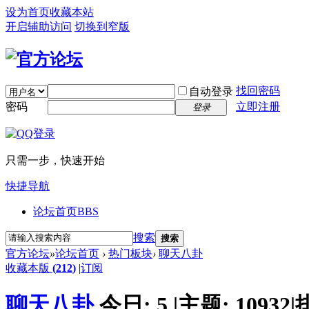
设为首页
收藏本站
开启辅助访问
切换到窄版
找回密码
自动登录
密码
立即注册
登录
只需一步，快速开始
快捷导航
论坛首页
BBS
搜索
搜索
官方论坛
»
论坛首页
›
热门板块
›
聊天八卦
收藏本版
(
212
)
|
订阅
聊天八卦
今日:
5
|
主题:
10932
|