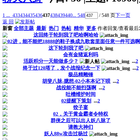
1 ...
433
434
435
436
437
438
439
440
... 548
/ 548 页
下一页
返 回
新窗
全部主题
最新
热门
热帖
精华
更多
作者
回复/查看
最后
这回终于轮到我了吧哈啊哈哈
02进，能不能把18888的鞋子换成九歌套里面任意一件可选啊
这下轮到我了吧
会有金猪返利吗
活跃积分一天能做多少？
...
2
终于过120塔了，发个战报纪念一下
...
2
极品精雕锤
胡斐八脉-臆想-02小本本记下呗
...
2
战役能不能扫荡啊
...
2
吐槽维护时间
02提醒下策划
...
2
饺子宴
02，关于黄金霸者令特权
群侠之后可以出人妖八脉了
请教大神们
妖人88w攻击过杨过