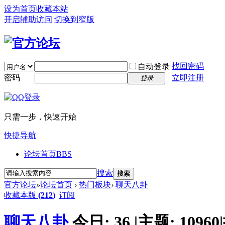
设为首页
收藏本站
开启辅助访问
切换到窄版
找回密码
自动登录
密码
立即注册
登录
只需一步，快速开始
快捷导航
论坛首页
BBS
搜索
搜索
官方论坛
»
论坛首页
›
热门板块
›
聊天八卦
收藏本版
(
212
)
|
订阅
聊天八卦
今日:
36
|
主题:
10960
|