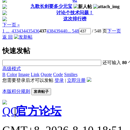
02
九歌长剑要多少元宝
讨论个技术问题！
这次排行榜
下一页 »
1 ...
433
434
435
436
437
438
439
440
... 548
/ 548 页
下一页
返 回
快速发帖
还可输入
80
高级模式
B
Color
Image
Link
Quote
Code
Smilies
您需要登录后才可以发帖
登录
|
立即注册
本版积分规则
发表帖子
|
官方论坛