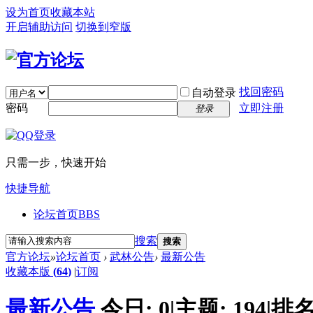
设为首页
收藏本站
开启辅助访问
切换到窄版
找回密码
自动登录
密码
立即注册
登录
只需一步，快速开始
快捷导航
论坛首页
BBS
搜索
搜索
官方论坛
»
论坛首页
›
武林公告
›
最新公告
收藏本版
(
64
)
|
订阅
最新公告
今日:
0
|
主题:
194
|
排名