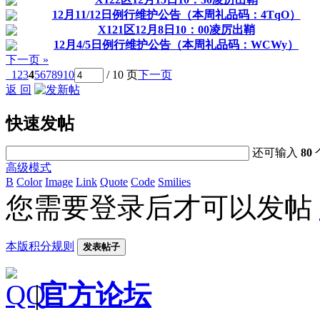
12月11/12日例行维护公告（本周礼品码：4TqO）
X121区12月8日10：00凌厉出鞘
12月4/5日例行维护公告（本周礼品码：WCWy）
下一页 »
1
2
3
4
5
6
7
8
9
10
/ 10 页
下一页
返 回
快速发帖
还可输入
80
高级模式
B
Color
Image
Link
Quote
Code
Smilies
您需要登录后才可以发帖
本版积分规则
发表帖子
|
官方论坛