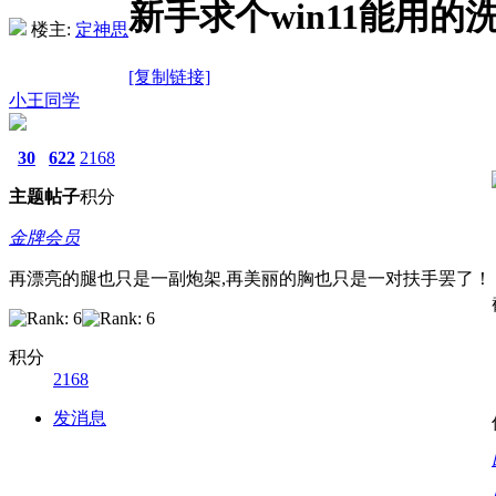
新手求个win11能用的
楼主:
定神思
[复制链接]
小王同学
30
622
2168
主题
帖子
积分
金牌会员
再漂亮的腿也只是一副炮架,再美丽的胸也只是一对扶手罢了！
积分
2168
发消息