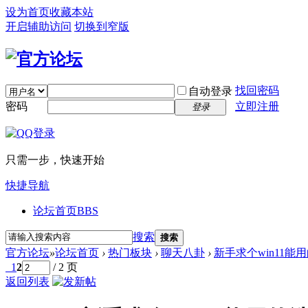
设为首页
收藏本站
开启辅助访问
切换到窄版
找回密码
自动登录
密码
立即注册
登录
只需一步，快速开始
快捷导航
论坛首页
BBS
搜索
搜索
官方论坛
»
论坛首页
›
热门板块
›
聊天八卦
›
新手求个win11能
1
2
/ 2 页
返回列表