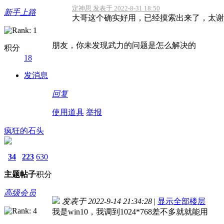
定神思 发表于 2022-8-31 18:50
新手上路
大哥这个确实好用，已经摸索出来了，太谢
朋友，你未发现武力的问题是怎么解决的
积分
18
发消息
回复
使用道具
举报
疯狂的石头
34
223
630
主题
帖子
积分
高级会员
发表于 2022-9-14 21:34:28
|
显示全部楼层
我是win10，我调到1024*768差不多就就能用