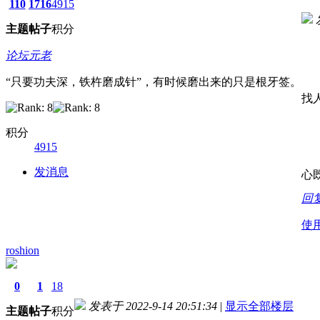
110
1716
4915
主题
帖子
积分
论坛元老
“只要功夫深，铁杵磨成针”，有时候磨出来的只是根牙签。
找
积分
4915
发消息
心
回
使
roshion
0
1
18
发表于 2022-9-14 20:51:34
|
显示全部楼层
主题
帖子
积分