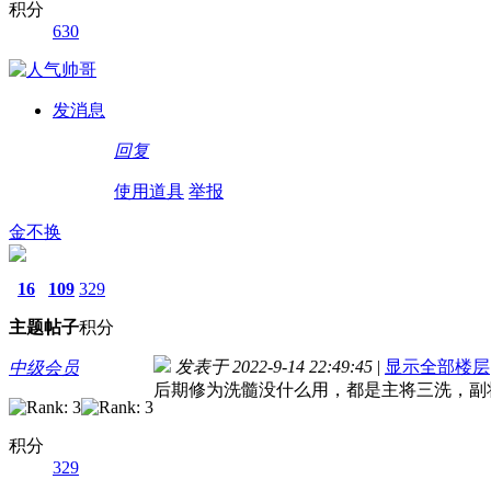
积分
630
发消息
回复
使用道具
举报
金不换
16
109
329
主题
帖子
积分
发表于 2022-9-14 22:49:45
|
显示全部楼层
中级会员
后期修为洗髓没什么用，都是主将三洗，副
积分
329