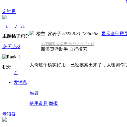
定神思
1
7
21
楼主
|
发表于 2022-8-31 18:50:58
|
显示全部楼
主题
帖子
积分
小王同学 发表于 2022-8-30 21:13
新手上路
新浪页游助手 自行摸索
大哥这个确实好用，已经摸索出来了，太谢谢你
积分
21
发消息
回复
使用道具
举报
老狼谷