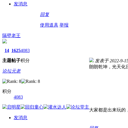
发消息
回复
使用道具
举报
隔壁老王
14
1625
4083
主题
帖子
积分
发表于 2022-9-15 
朗朗乾坤，光天化
论坛元老
积分
4083
大家都是出来玩的
发消息