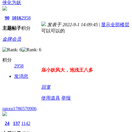
侠化为妖
90
1016
2958
发表于 2022-9-1 14:09:45
|
显示全部楼层
主题
帖子
积分
可以可以的
金牌会员
积分
2958
庙小妖风大，池浅王八多
发消息
回复
使用道具
举报
ranxu1786570906
24
137
1142