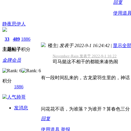
回复
使用道
静夜思伊人
33
489
1886
楼主
|
发表于 2022-9-1 16:24:42
|
显示全
主题
帖子
积分
November~Rain 发表于 2022-9-1 16:22
金牌会员
司马懿这不相干的都能来凑热闹
有一段时间乱来的，古龙梁羽生里的，神话
积分
1886
发消息
问花花不语，为谁落？为谁开？算春色三分
回复
使用道具
举报