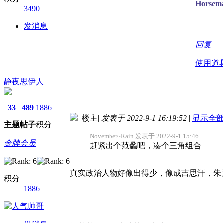
Horsema
3490
发消息
回复
使用道
静夜思伊人
33
489
1886
楼主
|
发表于 2022-9-1 16:19:52
|
显示全
主题
帖子
积分
November~Rain 发表于 2022-9-1 15:46
金牌会员
赶紧出个范蠡吧，凑个三角组合
真实政治人物好像出得少，像成吉思汗，朱
积分
1886