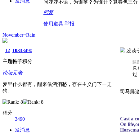
发消息
问花花不语，为谁落？为谁开？算春色三分
回复
使用道具
举报
November~Rain
12
1033
3490
发表于 2
主题
帖子
积分
静夜
真
论坛元老
过
梦里什么都有，醒来借酒消愁，存在主义门下一走
狗。
司马懿
积分
Cast a co
3490
On life,o
发消息
Horseman