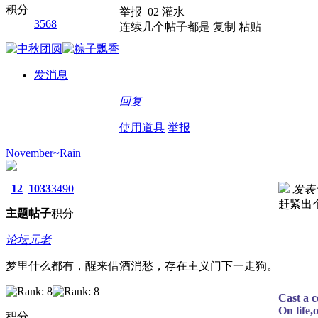
积分
举报 02 灌水
3568
连续几个帖子都是 复制 粘贴
发消息
回复
使用道具
举报
November~Rain
12
1033
3490
发表于 
赶紧出
主题
帖子
积分
论坛元老
梦里什么都有，醒来借酒消愁，存在主义门下一走狗。
Cast a c
On life,
积分