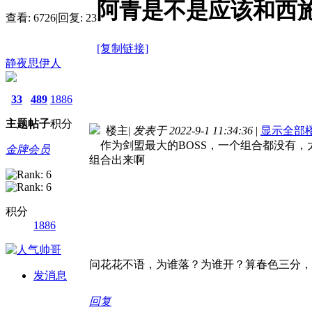
阿青是不是应该和西
查看:
6726
|
回复:
23
[复制链接]
静夜思伊人
33
489
1886
主题
帖子
积分
楼主
|
发表于 2022-9-1 11:34:36
|
显示全部
作为剑盟最大的BOSS，一个组合都没有，
金牌会员
组合出来啊
积分
1886
问花花不语，为谁落？为谁开？算春色三分，
发消息
回复