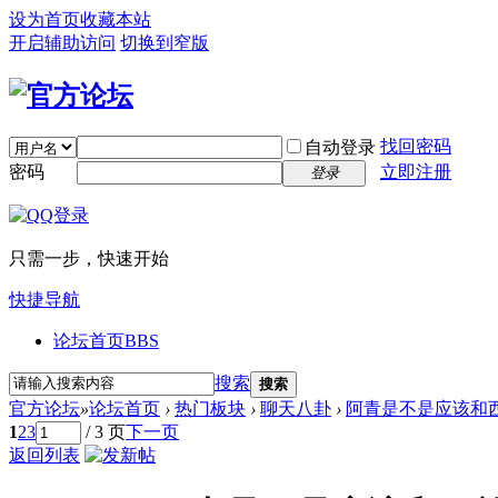
设为首页
收藏本站
开启辅助访问
切换到窄版
找回密码
自动登录
密码
立即注册
登录
只需一步，快速开始
快捷导航
论坛首页
BBS
搜索
搜索
官方论坛
»
论坛首页
›
热门板块
›
聊天八卦
›
阿青是不是应该和
1
2
3
/ 3 页
下一页
返回列表