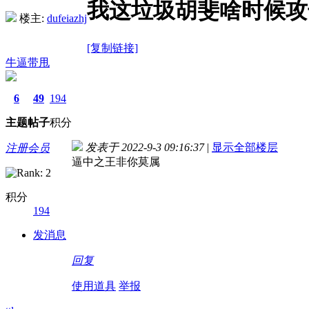
我这垃圾胡斐啥时候攻
楼主:
dufeiazhj
[复制链接]
牛逼带甩
6
49
194
主题
帖子
积分
发表于 2022-9-3 09:16:37
|
显示全部楼层
注册会员
逼中之王非你莫属
积分
194
发消息
回复
使用道具
举报