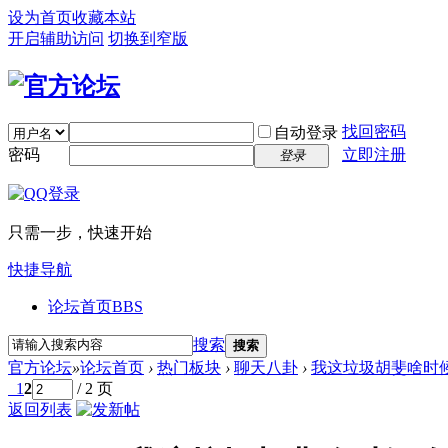
设为首页
收藏本站
开启辅助访问
切换到窄版
找回密码
自动登录
密码
立即注册
登录
只需一步，快速开始
快捷导航
论坛首页
BBS
搜索
搜索
官方论坛
»
论坛首页
›
热门板块
›
聊天八卦
›
我这垃圾胡斐啥时
1
2
/ 2 页
返回列表