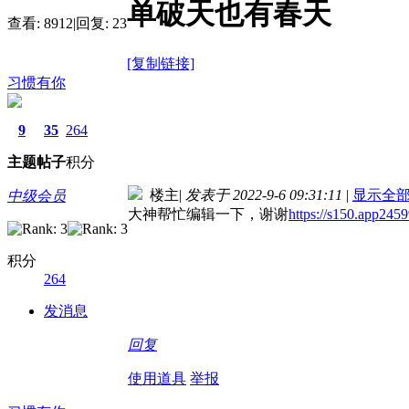
单破天也有春天
查看:
8912
|
回复:
23
[复制链接]
习惯有你
9
35
264
主题
帖子
积分
楼主
|
发表于 2022-9-6 09:31:11
|
显示全
中级会员
大神帮忙编辑一下，谢谢
https://s150.app24
积分
264
发消息
回复
使用道具
举报