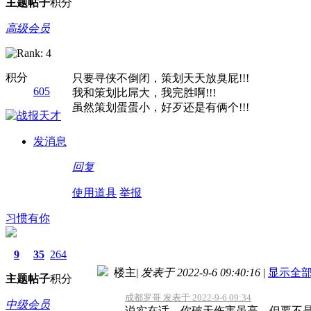
主题
帖子
积分
高级会员
积分
只要寻侠不倒闭，策划天天放臭屁!!!
605
我和策划比屌大，我完胜啊!!!
虽然策划蛋蛋小，好歹还是有俩个!!!
发消息
回复
使用道具
举报
习惯有你
9
35
264
楼主
|
发表于 2022-9-6 09:40:16
|
显示全
主题
帖子
积分
成都罗哥 发表于 2022-9-6 09:34
中级会员
说实在话，你破天伤害虽高，但要不是