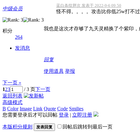
蓝白条纹胖次 发表于 2022-9-6 09:50
中级会员
怪不得。。。。攻击比你低25w打不过北
我也是这次才存够了九天灵精换了个紫印，
积分
264
发消息
回复
使用道具
举报
下一页 »
1
2
3
/ 3 页
下一页
返回列表
高级模式
B
Color
Image
Link
Quote
Code
Smilies
您需要登录后才可以回帖
登录
|
立即注册
本版积分规则
回帖后跳转到最后一页
发表回复