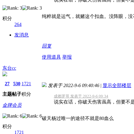
纯粹就是运气，就赌这个扣血。没阵眼，没
积分
264
发消息
回复
使用道具
举报
东台cc
27
530
1721
发表于 2022-9-6 09:40:46
|
显示全部楼层
主题
帖子
积分
成都罗哥 发表于 2022-9-6 09:34
说实在话，你破天伤害虽高，但要不是
金牌会员
破天杨过唯一的途径不就是80血么
积分
1721