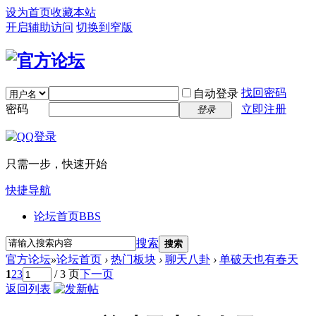
设为首页
收藏本站
开启辅助访问
切换到窄版
找回密码
自动登录
密码
立即注册
登录
只需一步，快速开始
快捷导航
论坛首页
BBS
搜索
搜索
官方论坛
»
论坛首页
›
热门板块
›
聊天八卦
›
单破天也有春天
1
2
3
/ 3 页
下一页
返回列表