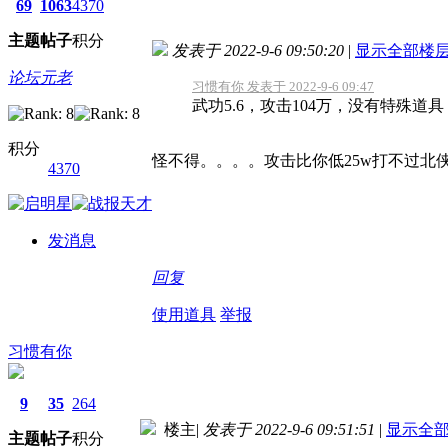
69
1063
4370
主题
帖子
积分
发表于 2022-9-6 09:50:20
|
显示全部楼
论坛元老
习惯有你 发表于 2022-9-6 09:47
武功5.6，攻击104万，没有特殊道
积分
怪不得。。。。攻击比你低25w
打不过北侠
4370
发消息
回复
使用道具
举报
习惯有你
9
35
264
楼主
|
发表于 2022-9-6 09:51:51
|
显示全
主题
帖子
积分