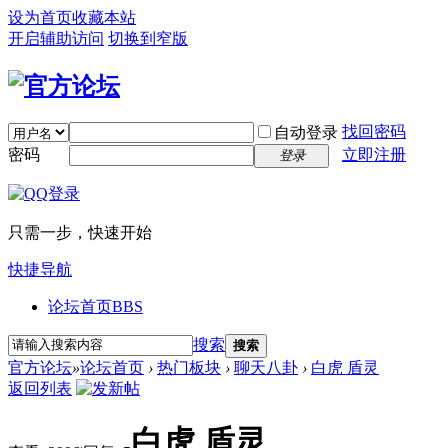
设为首页
收藏本站
开启辅助访问
切换到窄版
找回密码
自动登录
密码
立即注册
登录
只需一步，快速开始
快捷导航
论坛首页
BBS
搜索
搜索
官方论坛
»
论坛首页
›
热门板块
›
聊天八卦
›
白虎 盾灵
返回列表
白虎 盾灵