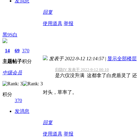
发消息
回复
使用道具
举报
黑9S白
14
69
370
发表于 2022-9-12 12:14:57
|
显示全部楼层
主题
帖子
积分
归隐IV 发表于 2022-9-12 00:10
中级会员
是六仪没升满 这都拿了白虎盾灵了 还
对头，草率了。
积分
370
发消息
回复
使用道具
举报