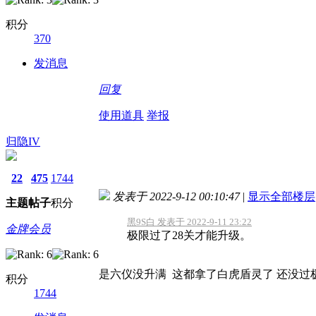
积分
370
发消息
回复
使用道具
举报
归隐IV
22
475
1744
发表于 2022-9-12 00:10:47
|
显示全部楼层
主题
帖子
积分
黑9S白 发表于 2022-9-11 23:22
金牌会员
极限过了28关才能升级。
是六仪没升满 这都拿了白虎盾灵了 还没过
积分
1744