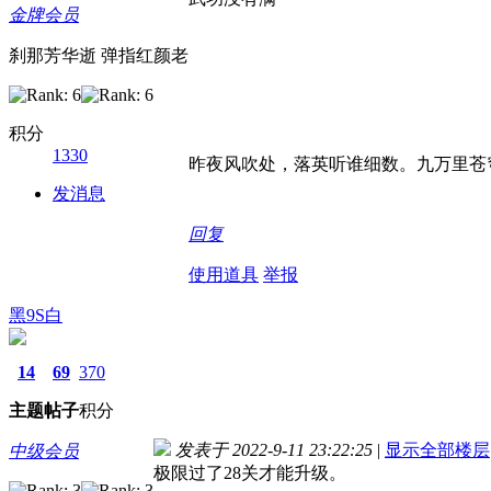
金牌会员
刹那芳华逝 弹指红颜老
积分
1330
昨夜风吹处，落英听谁细数。九万里苍
发消息
回复
使用道具
举报
黑9S白
14
69
370
主题
帖子
积分
发表于 2022-9-11 23:22:25
|
显示全部楼层
中级会员
极限过了28关才能升级。