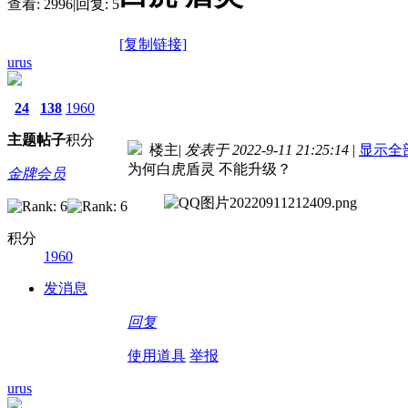
查看:
2996
|
回复:
5
[复制链接]
urus
24
138
1960
主题
帖子
积分
楼主
|
发表于 2022-9-11 21:25:14
|
显示全
为何白虎盾灵 不能升级？
金牌会员
积分
1960
发消息
回复
使用道具
举报
urus