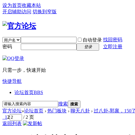
设为首页
收藏本站
开启辅助访问
切换到窄版
找回密码
自动登录
密码
立即注册
登录
只需一步，快速开始
快捷导航
论坛首页
BBS
搜索
搜索
官方论坛
»
论坛首页
›
热门板块
›
聊天八卦
›
过八卦-郭襄，15
1
2
/ 2 页
返回列表