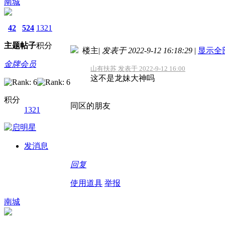
南城
42
524
1321
主题
帖子
积分
楼主
|
发表于 2022-9-12 16:18:29
|
显示全
金牌会员
山有扶苏 发表于 2022-9-12 16:00
这不是龙妹大神吗
积分
同区的朋友
1321
发消息
回复
使用道具
举报
南城