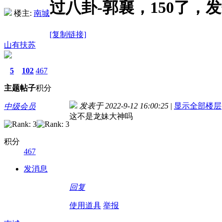
过八卦-郭襄，150了，
楼主:
南城
[复制链接]
山有扶苏
5
102
467
主题
帖子
积分
发表于 2022-9-12 16:00:25
|
显示全部楼层
中级会员
这不是龙妹大神吗
积分
467
发消息
回复
使用道具
举报