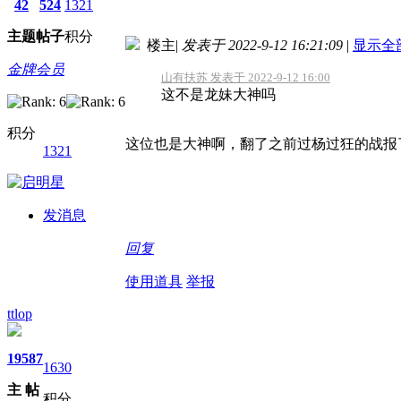
42
524
1321
主题
帖子
积分
楼主
|
发表于 2022-9-12 16:21:09
|
显示全
金牌会员
山有扶苏 发表于 2022-9-12 16:00
这不是龙妹大神吗
积分
这位也是大神啊，翻了之前过杨过狂的战报
1321
发消息
回复
使用道具
举报
ttlop
19
587
1630
主
帖
积分