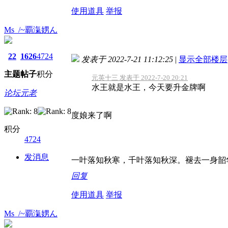
使用道具
举报
Ms_/~覇滊娚ん
22
1626
4724
发表于 2022-7-21 11:12:25
|
显示全部楼层
主题
帖子
积分
元英十三 发表于 2022-7-20 20:21
水王就是水王，今天要升金牌啊
论坛元老
度娘来了啊
积分
4724
发消息
一叶落知秋寒，千叶落知秋深。褪去一身韶
回复
使用道具
举报
Ms_/~覇滊娚ん