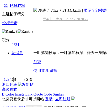
22
1626
4724
发表于 2022-7-21 11:12:59
|
显示全部楼层
主题
帖子
积分
元英十三 发表于 2022-7-20 20:25
论坛元老
积分
4724
一叶落知秋寒，千叶落知秋深。褪去一身韶
发消息
回复
使用道具
举报
1
2
3
4
5
/ 5 页
返回列表
高级模式
B
Color
Image
Link
Quote
Code
Smilies
您需要登录后才可以回帖
登录
|
立即注册