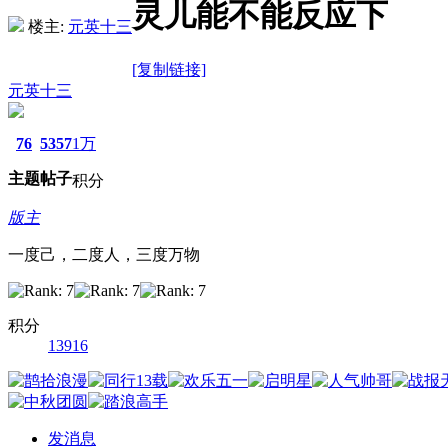
灵儿能不能反应下
楼主:
元英十三
[复制链接]
元英十三
76
5357
1万
主题
帖子
积分
版主
一度己，二度人，三度万物
积分
13916
发消息