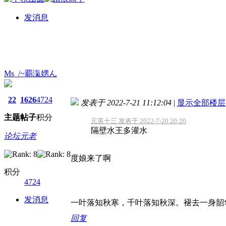
发消息
Ms_/~覇滊娚ん
22
1626
4724
发表于 2022-7-21 11:12:04
|
显示全部楼层
主题
帖子
积分
元英十三 发表于 2022-7-20 20:20
隔壁水王多灌水
论坛元老
度娘来了啊
积分
4724
发消息
一叶落知秋寒，千叶落知秋深。褪去一身韶
回复