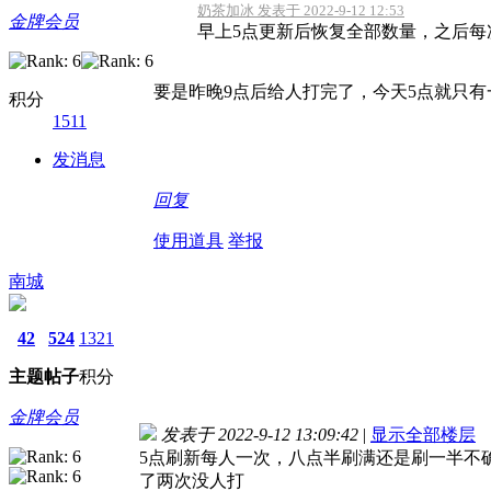
奶茶加冰 发表于 2022-9-12 12:53
金牌会员
早上5点更新后恢复全部数量，之后每次
要是昨晚9点后给人打完了，今天5点就只
积分
1511
发消息
回复
使用道具
举报
南城
42
524
1321
主题
帖子
积分
金牌会员
发表于 2022-9-12 13:09:42
|
显示全部楼层
5点刷新每人一次，八点半刷满还是刷一半不
了两次没人打