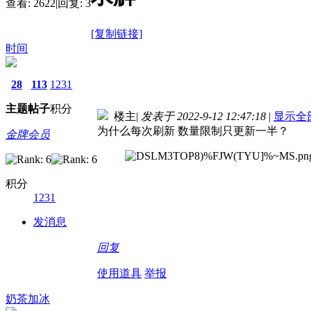
查看:
2622
|
回复:
3
[复制链接]
时间
28
113
1231
主题
帖子
积分
楼主
|
发表于 2022-9-12 12:47:18
|
显示全
为什么每次刷新 数量限制只更新一半？
金牌会员
积分
1231
发消息
回复
使用道具
举报
奶茶加冰