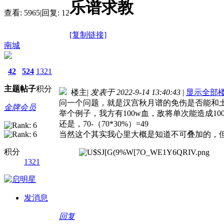
乐谱求教
查看:
5965
|
回复:
12
[复制链接]
南城
42
524
1321
主题
帖子
积分
楼主
|
发表于 2022-9-14 13:40:43
|
显示全部
问一个问题，就是汉宫秋月谱的免伤是否能和
金牌会员
举个例子，我方有100w血，敌将单次能造成100
还是，70-（70*30%）=49
当然这个其实我心里大概是知道不可叠加的，
积分
1321
发消息
回复