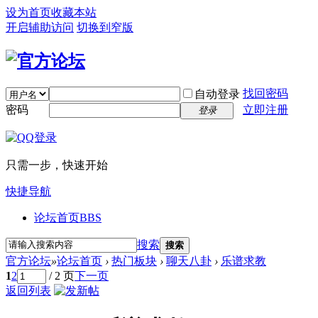
设为首页
收藏本站
开启辅助访问
切换到窄版
找回密码
自动登录
密码
立即注册
登录
只需一步，快速开始
快捷导航
论坛首页
BBS
搜索
搜索
官方论坛
»
论坛首页
›
热门板块
›
聊天八卦
›
乐谱求教
1
2
/ 2 页
下一页
返回列表