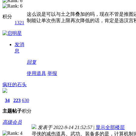
这么说是可以与土之阵叠加的吗，现在不管是推图
积分
制能让单次伤害上限再次降低的话，肯定是选汉宫
1321
发消
息
回复
使用道具
举报
疯狂的石头
34
223
630
主题
帖子
积分
高级会员
发表于 2022-9-14 21:52:57
|
显示全部楼层
寻侠的减伤道具、武功、装备多的是，计算机制