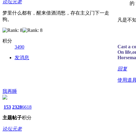
论坛元老
的
梦里什么都有，醒来借酒消愁，存在主义门下一走
狗。
凡是不
积分
Cast a co
3490
On life,o
发消息
Horseman
回复
使用道
我再睡
153
2328
6618
主题
帖子
积分
论坛元老