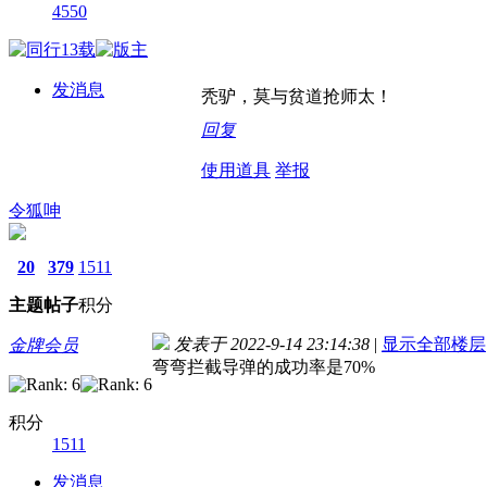
4550
发消息
秃驴，莫与贫道抢师太！
回复
使用道具
举报
令狐呻
20
379
1511
主题
帖子
积分
发表于 2022-9-14 23:14:38
|
显示全部楼层
金牌会员
弯弯拦截导弹的成功率是70%
积分
1511
发消息