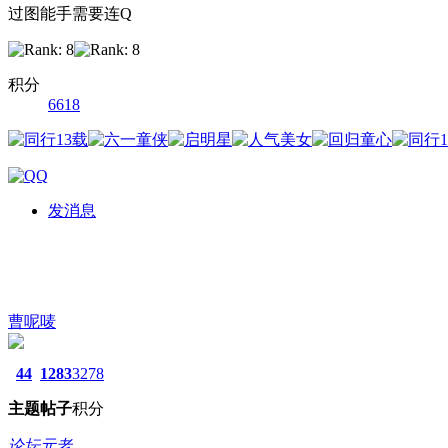
过图能手需要连Q
积分
6618
发消息
曹呢唛
44
1283
3278
主题
帖子
积分
论坛元老