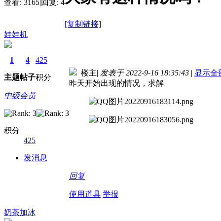
查看:
3165
|
回复:
4
[复制链接]
娃娃机
1
4
425
楼主
|
发表于 2022-9-16 18:35:43
|
显示全
主题
帖子
积分
昨天开始出现的情况，求解
中级会员
积分
425
发消息
回复
使用道具
举报
奶茶加冰