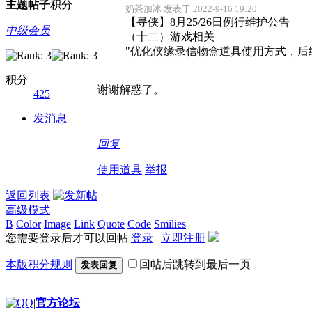
主题
帖子
积分
奶茶加冰 发表于 2022-9-16 19:20
【寻侠】8月25/26日例行维护公告
中级会员
（十二）游戏相关
"优化侠缘录信物盒道具使用方式，后续使
积分
谢谢解惑了。
425
发消息
回复
使用道具
举报
返回列表
高级模式
B
Color
Image
Link
Quote
Code
Smilies
您需要登录后才可以回帖
登录
|
立即注册
本版积分规则
回帖后跳转到最后一页
发表回复
|
官方论坛