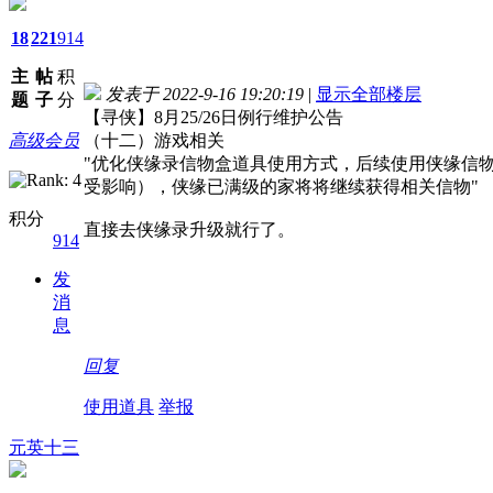
18
221
914
主
帖
积
发表于 2022-9-16 19:20:19
|
显示全部楼层
题
子
分
【寻侠】8月25/26日例行维护公告
高级会员
（十二）游戏相关
"优化侠缘录信物盒道具使用方式，后续使用侠缘信
受影响），侠缘已满级的家将将继续获得相关信物"
积分
直接去侠缘录升级就行了。
914
发
消
息
回复
使用道具
举报
元英十三