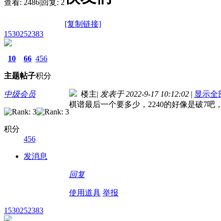
查看:
2486
|
回复:
2
[复制链接]
1530252383
10
66
456
主题
帖子
积分
中级会员
楼主
|
发表于 2022-9-17 10:12:02
|
显示全
棋谱最后一个要多少，2240的好像是破7吧
积分
456
发消息
回复
使用道具
举报
1530252383