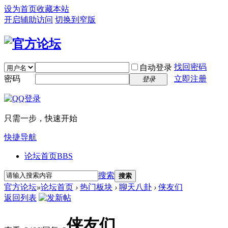
设为首页
收藏本站
开启辅助访问
切换到窄版
找回密码
自动登录
密码
立即注册
登录
只需一步，快速开始
快捷导航
论坛首页
BBS
搜索
搜索
官方论坛
»
论坛首页
›
热门板块
›
聊天八卦
›
侠友们
返回列表
侠友们