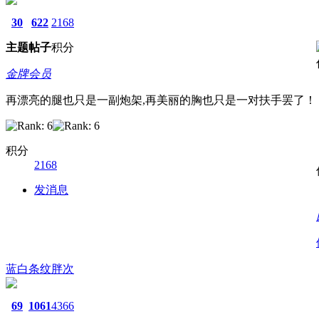
30
622
2168
主题
帖子
积分
金牌会员
再漂亮的腿也只是一副炮架,再美丽的胸也只是一对扶手罢了！
积分
2168
发消息
蓝白条纹胖次
69
1061
4366