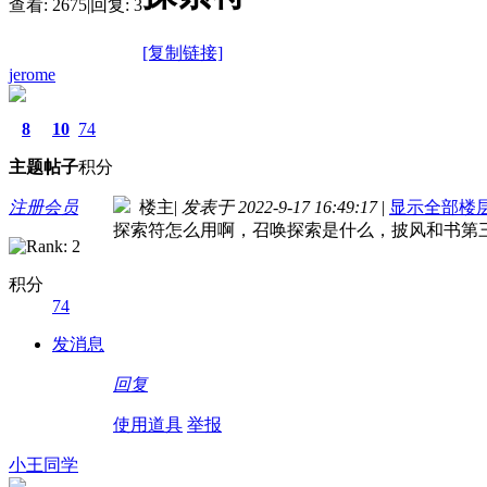
查看:
2675
|
回复:
3
[复制链接]
jerome
8
10
74
主题
帖子
积分
注册会员
楼主
|
发表于 2022-9-17 16:49:17
|
显示全部楼
探索符怎么用啊，召唤探索是什么，披风和书第
积分
74
发消息
回复
使用道具
举报
小王同学