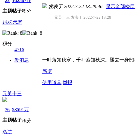
22
1625
4716
发表于 2022-7-22 13:29:46
|
显示全部楼层
主题
帖子
积分
元英十三 发表于 2022-7-22 13:28
论坛元老
积分
4716
一叶落知秋寒，千叶落知秋深。褪去一身韶
发消息
回复
使用道具
举报
元英十三
76
5359
1万
主题
帖子
积分
版主