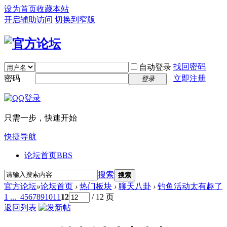
设为首页
收藏本站
开启辅助访问
切换到窄版
找回密码
自动登录
密码
立即注册
登录
只需一步，快速开始
快捷导航
论坛首页
BBS
搜索
搜索
官方论坛
»
论坛首页
›
热门板块
›
聊天八卦
›
钓鱼活动太有趣了
1 ...
4
5
6
7
8
9
10
11
12
/ 12 页
返回列表