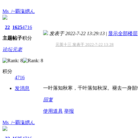
Ms_/~覇滊娚ん
22
1625
4716
发表于 2022-7-22 13:29:13
|
显示全部楼层
主题
帖子
积分
元英十三 发表于 2022-7-22 13:28
论坛元老
积分
4716
一叶落知秋寒，千叶落知秋深。褪去一身韶
发消息
回复
使用道具
举报
Ms_/~覇滊娚ん