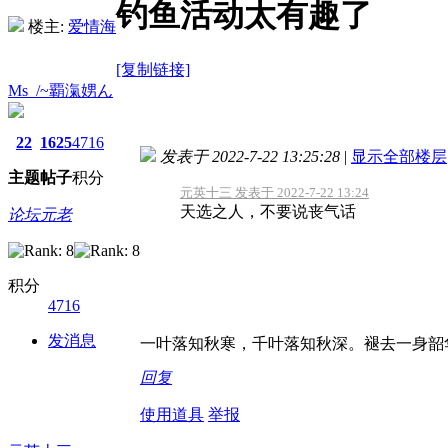
钓鱼活动太有趣了
楼主:
爱情海
[复制链接]
Ms_/~覇滊娚ん
22
1625
4716
发表于 2022-7-22 13:25:28
|
显示全部楼层
主题
帖子
积分
元英十三 发表于 2022-7-22 13:24
天选之人，不要说丧气话
论坛元老
积分
4716
发消息
一叶落知秋寒，千叶落知秋深。褪去一身韶
回复
使用道具
举报