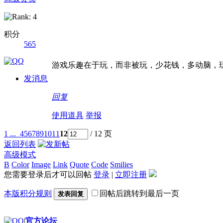
积分
565
游戏乐趣在于玩，而非被玩，少花钱，多动脑，
发消息
回复
使用道具
举报
1 ...
4
5
6
7
8
9
10
11
12
/ 12 页
返回列表
高级模式
B
Color
Image
Link
Quote
Code
Smilies
您需要登录后才可以回帖
登录
|
立即注册
本版积分规则
回帖后跳转到最后一页
发表回复
|
官方论坛