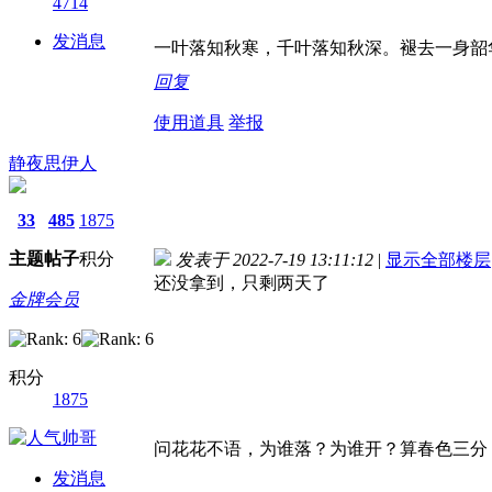
4714
发消息
一叶落知秋寒，千叶落知秋深。褪去一身韶
回复
使用道具
举报
静夜思伊人
33
485
1875
主题
帖子
积分
发表于 2022-7-19 13:11:12
|
显示全部楼层
还没拿到，只剩两天了
金牌会员
积分
1875
问花花不语，为谁落？为谁开？算春色三分
发消息