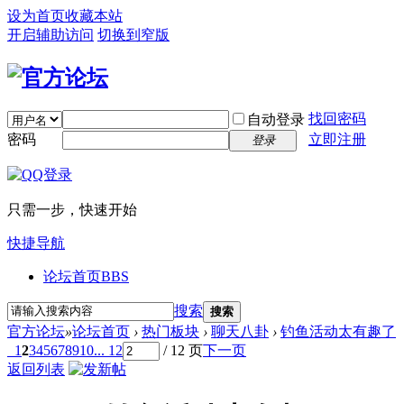
设为首页
收藏本站
开启辅助访问
切换到窄版
找回密码
自动登录
密码
立即注册
登录
只需一步，快速开始
快捷导航
论坛首页
BBS
搜索
搜索
官方论坛
»
论坛首页
›
热门板块
›
聊天八卦
›
钓鱼活动太有趣了
1
2
3
4
5
6
7
8
9
10
... 12
/ 12 页
下一页
返回列表