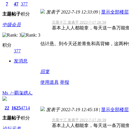
7
47
377
发表于 2022-7-19 12:33:09
|
显示全部楼层
主题
帖子
积分
元英十三 发表于 2022-7-17 20:59
中级会员
基本上人人都能拿，每天送一条万能
估计悬。到今天还差青鱼和高背鲫，这两种
积分
377
发消息
回复
使用道具
举报
Ms_/~覇滊娚ん
22
1625
4714
发表于 2022-7-19 12:45:18
|
显示全部楼层
主题
帖子
积分
元英十三 发表于 2022-7-17 20:59
基本上人人都能拿，每天送一条万能
论坛元老