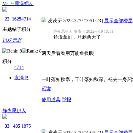
Ms_/~覇滊娚ん
22
1625
4714
发表于 2022-7-19 13:51:23
|
显示全部楼层
主题
帖子
积分
静夜思伊人 发表于 2022-7-19 13:11
还没拿到，只剩两天了
论坛元老
两天后看看用万能鱼换呗
积分
4714
发消息
一叶落知秋寒，千叶落知秋深。褪去一身韶
回复
使用道具
举报
静夜思伊人
33
485
1875
发表于 2022-7-19 14:06:22
|
显示全部楼层