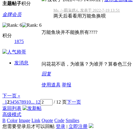
主题
帖子
积分
Ms_/~覇滊娚ん 发表于 2022-7-19 13:51
金牌会员
两天后看看用万能鱼换呗
万能鱼块并不能换所有????
积分
1875
发消息
问花花不语，为谁落？为谁开？算春色三分
回复
使用道具
举报
下一页 »
1
2
3
4
5
6
7
8
9
10
... 12
/ 12 页
下一页
返回列表
高级模式
B
Color
Image
Link
Quote
Code
Smilies
您需要登录后才可以回帖
登录
|
立即注册