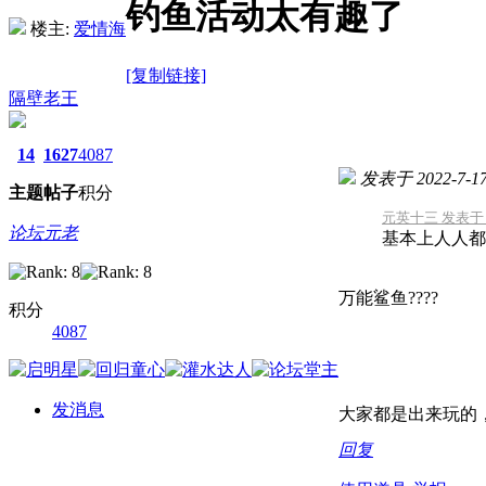
钓鱼活动太有趣了
楼主:
爱情海
[复制链接]
隔壁老王
14
1627
4087
发表于 2022-7-17 
主题
帖子
积分
元英十三 发表于 202
论坛元老
基本上人人都
万能鲨鱼????
积分
4087
发消息
大家都是出来玩的
回复