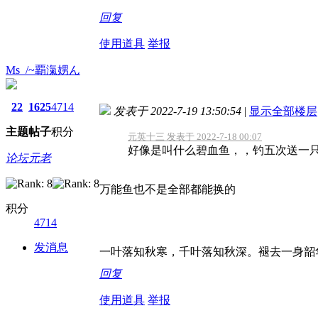
回复
使用道具
举报
Ms_/~覇滊娚ん
22
1625
4714
发表于 2022-7-19 13:50:54
|
显示全部楼层
主题
帖子
积分
元英十三 发表于 2022-7-18 00:07
好像是叫什么碧血鱼，，钓五次送一
论坛元老
万能鱼也不是全部都能换的
积分
4714
发消息
一叶落知秋寒，千叶落知秋深。褪去一身韶
回复
使用道具
举报