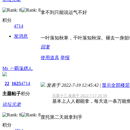
拿不到只能说运气不好
积分
4714
发消息
一叶落知秋寒，千叶落知秋深。褪去一身韶
回复
使用道具
举报
Ms_/~覇滊娚ん
22
1625
4714
发表于 2022-7-19 12:45:42
|
显示全部楼层
主题
帖子
积分
元英十三 发表于 2022-7-17 20:59
基本上人人都能拿，每天送一条万能
论坛元老
度托第二天就拿到手
积分