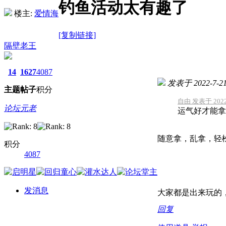
钓鱼活动太有趣了
楼主:
爱情海
[复制链接]
隔壁老王
14
1627
4087
发表于 2022-7-21 
主题
帖子
积分
自由 发表于 2022-
论坛元老
运气好才能拿
随意拿，乱拿，轻
积分
4087
发消息
大家都是出来玩的
回复