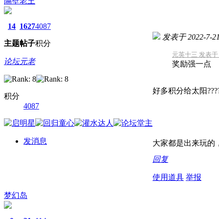
隔壁老王
14
1627
4087
发表于 2022-7-21 
主题
帖子
积分
元英十三 发表于 202
论坛元老
奖励强一点
好多积分给太阳???
积分
4087
发消息
大家都是出来玩的
回复
使用道具
举报
梦幻岛