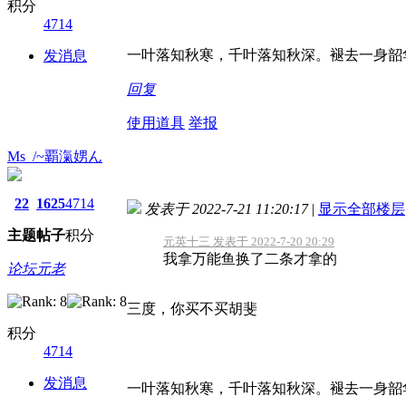
积分
4714
一叶落知秋寒，千叶落知秋深。褪去一身韶
发消息
回复
使用道具
举报
Ms_/~覇滊娚ん
22
1625
4714
发表于 2022-7-21 11:20:17
|
显示全部楼层
主题
帖子
积分
元英十三 发表于 2022-7-20 20:29
我拿万能鱼换了二条才拿的
论坛元老
三度，你买不买胡斐
积分
4714
发消息
一叶落知秋寒，千叶落知秋深。褪去一身韶