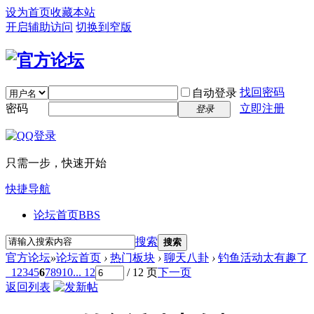
设为首页
收藏本站
开启辅助访问
切换到窄版
找回密码
自动登录
密码
立即注册
登录
只需一步，快速开始
快捷导航
论坛首页
BBS
搜索
搜索
官方论坛
»
论坛首页
›
热门板块
›
聊天八卦
›
钓鱼活动太有趣了
1
2
3
4
5
6
7
8
9
10
... 12
/ 12 页
下一页
返回列表