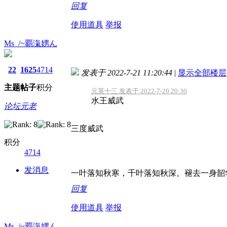
回复
使用道具
举报
Ms_/~覇滊娚ん
22
1625
4714
发表于 2022-7-21 11:20:44
|
显示全部楼层
主题
帖子
积分
元英十三 发表于 2022-7-20 20:30
水王威武
论坛元老
三度威武
积分
4714
发消息
一叶落知秋寒，千叶落知秋深。褪去一身韶
回复
使用道具
举报
Ms_/~覇滊娚ん