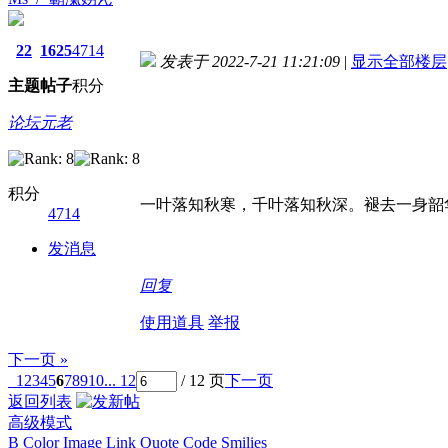
22
1625
4714
发表于 2022-7-21 11:21:09
|
显示全部楼层
主题
帖子
积分
论坛元老
积分
一叶落知秋寒，千叶落知秋深。褪去一身韶
4714
发消息
回复
使用道具
举报
下一页 »
1
2
3
4
5
6
7
8
9
10
... 12
/ 12 页
下一页
返回列表
高级模式
B
Color
Image
Link
Quote
Code
Smilies