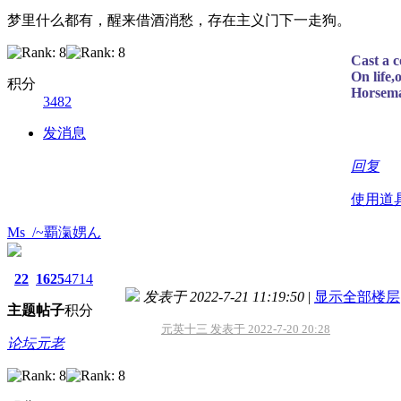
梦里什么都有，醒来借酒消愁，存在主义门下一走狗。
Cast a c
On life,
积分
Horsema
3482
发消息
回复
使用道
Ms_/~覇滊娚ん
22
1625
4714
发表于 2022-7-21 11:19:50
|
显示全部楼层
主题
帖子
积分
元英十三 发表于 2022-7-20 20:28
论坛元老