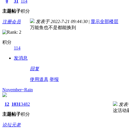
0
31
114
主题
帖子
积分
发表于 2022-7-21 09:44:30
|
显示全部楼层
注册会员
万能鱼也不是都能换到
积分
114
发消息
回复
使用道具
举报
November~Rain
12
1031
3482
发表于 
这活动
主题
帖子
积分
论坛元老