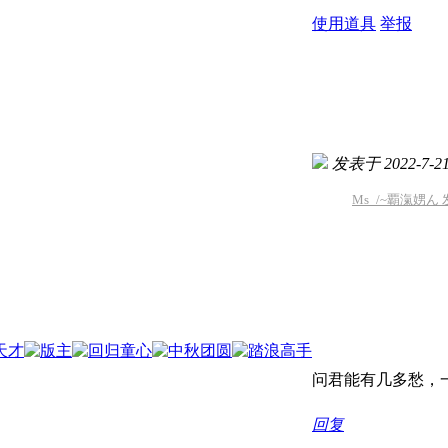
使用道具
举报
发表于 2022-7-21 
Ms_/~覇滊娚ん 发表
问君能有几多愁，一
回复