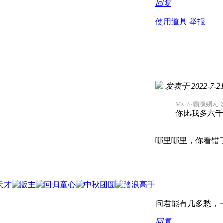
回复
使用道具
举报
发表于 2022-7-21 
Ms_/~覇滊娚ん 发表
你比我多六千
哪里哪里，你看错
问君能有几多愁，一
回复