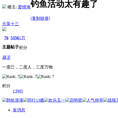
钓鱼活动太有趣了
楼主:
爱情海
[复制链接]
元英十三
76
5356
1万
主题
帖子
积分
版主
一度己，二度人，三度万物
积分
13905
发消息