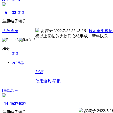
6
32
313
主题
帖子
积分
中级会员
发表于 2022-7-21 21:45:36
|
显示全部楼层
祝以上回帖的大侠们心想事成，新年快乐！
积分
313
发消息
回复
使用道具
举报
隔壁老王
14
1627
4087
发表于 2022-7-21 
主题
帖子
积分