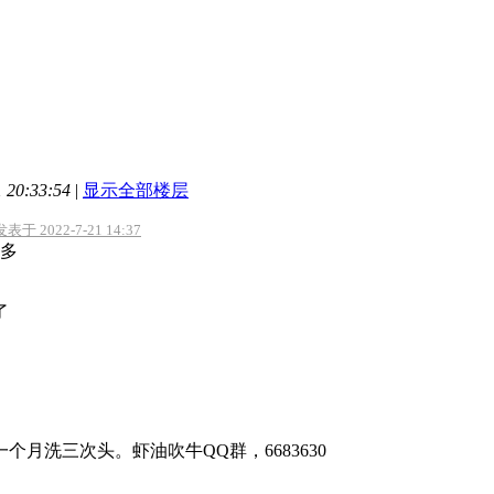
20:33:54
|
显示全部楼层
于 2022-7-21 14:37
多
了
个月洗三次头。虾油吹牛QQ群，6683630