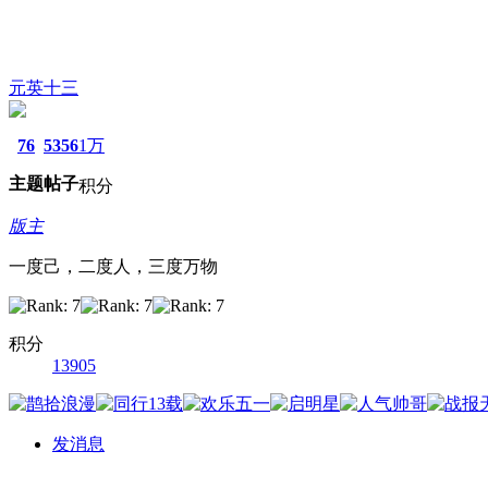
元英十三
76
5356
1万
主题
帖子
积分
版主
一度己，二度人，三度万物
积分
13905
发消息