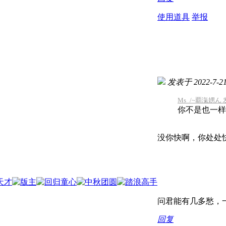
使用道具
举报
发表于 2022-7-21 
Ms_/~覇滊娚ん 发表
你不是也一样
没你快啊，你处处
问君能有几多愁，一
回复