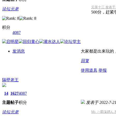
元英十三 发表于 202
论坛元老
500分，赶
积分
4087
发消息
大家都是出来玩的
回复
使用道具
举报
隔壁老王
14
1627
4087
主题
帖子
积分
发表于 2022-7-21 
论坛元老
Ms_/~覇滊娚ん 发表