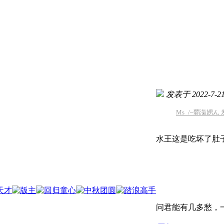
发表于 2022-7-21 
Ms_/~覇滊娚ん 发表
水王这是吃坏了肚
问君能有几多愁，一