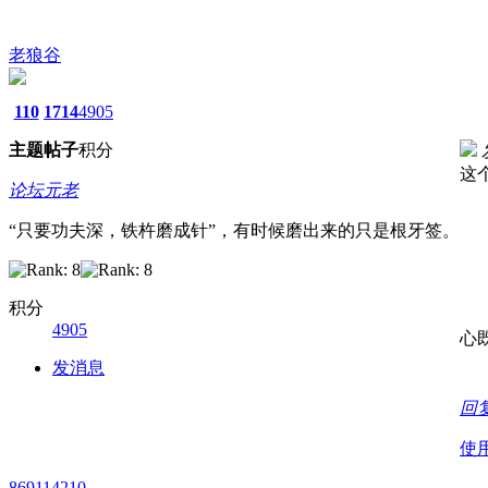
老狼谷
110
1714
4905
主题
帖子
积分
这
论坛元老
“只要功夫深，铁杵磨成针”，有时候磨出来的只是根牙签。
积分
4905
心
发消息
回
使
869114210