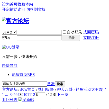
设为首页
收藏本站
开启辅助访问
切换到窄版
找回密码
自动登录
密码
立即注册
登录
只需一步，快速开始
快捷导航
论坛首页
BBS
搜索
搜索
官方论坛
»
论坛首页
›
热门板块
›
聊天八卦
›
钓鱼活动太有趣了
1 ...
3
4
5
6
7
8
9
10
11
12
/ 12 页
下一页
返回列表