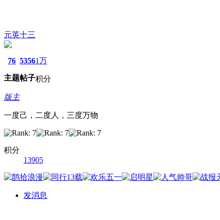
元英十三
76
5356
1万
主题
帖子
积分
版主
一度己，二度人，三度万物
积分
13905
发消息