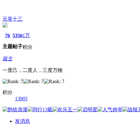
元英十三
76
5356
1万
主题
帖子
积分
版主
一度己，二度人，三度万物
积分
13905
发消息