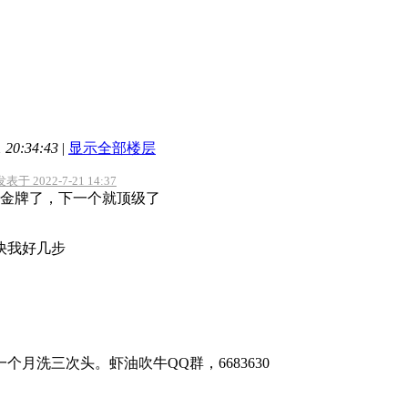
20:34:43
|
显示全部楼层
于 2022-7-21 14:37
金牌了，下一个就顶级了
快我好几步
个月洗三次头。虾油吹牛QQ群，6683630