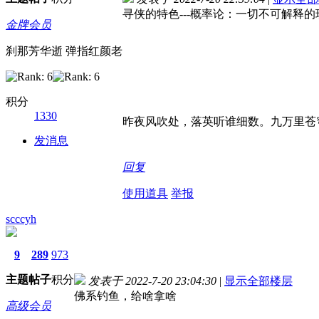
寻侠的特色---概率论：一切不可解释
金牌会员
刹那芳华逝 弹指红颜老
积分
1330
昨夜风吹处，落英听谁细数。九万里苍
发消息
回复
使用道具
举报
scccyh
9
289
973
主题
帖子
积分
发表于 2022-7-20 23:04:30
|
显示全部楼层
佛系钓鱼，给啥拿啥
高级会员