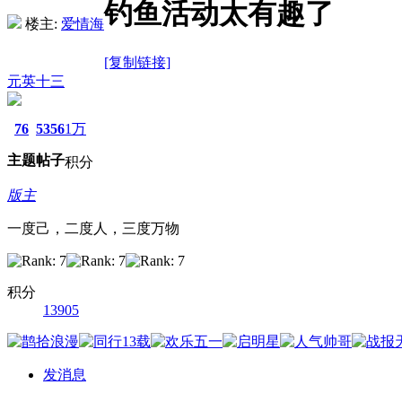
钓鱼活动太有趣了
楼主:
爱情海
[复制链接]
元英十三
76
5356
1万
主题
帖子
积分
版主
一度己，二度人，三度万物
积分
13905
发消息