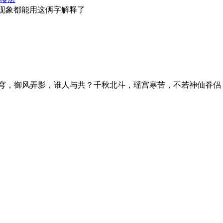
的现象都能用这俩字解释了
穹，御风弄影，谁人与共？千秋北斗，瑶宫寒苦，不若神仙眷侣