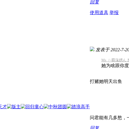
回复
使用道具
举报
发表于 2022-7-20 
Ms_/~覇滊娚ん 发表
她为啥跟你度
打赌她明天出鱼
问君能有几多愁，一
回复