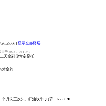
20:29:00
|
显示全部楼层
于 2022-7-20 11:49
二天拿到你肯定是托
条才拿的
个月洗三次头。虾油吹牛QQ群，6683630