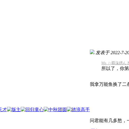
发表于 2022-7-20 
Ms_/~覇滊娚ん 发表
所以了，你第
我拿万能鱼换了二
问君能有几多愁，一