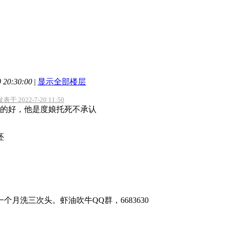
20:30:00
|
显示全部楼层
于 2022-7-20 11:50
的好，他是度娘托死不承认
呸
个月洗三次头。虾油吹牛QQ群，6683630