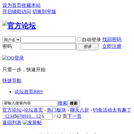
设为首页
收藏本站
开启辅助访问
切换到窄版
找回密码
自动登录
密码
立即注册
登录
只需一步，快速开始
快捷导航
论坛首页
BBS
搜索
搜索
官方论坛
»
论坛首页
›
热门板块
›
聊天八卦
›
钓鱼活动太有趣了
1
2
3
4
5
6
7
8
9
10
... 12
/ 12 页
下一页
返回列表