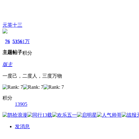
元英十三
76
5356
1万
主题
帖子
积分
版主
一度己，二度人，三度万物
积分
13905
发消息