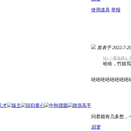
使用道具
举报
发表于 2022-7-20 
Ms_/~覇滊娚ん 发表
哈哈，竹姐骂
呸呸呸呸呸呸呸呸
问君能有几多愁，一
回复