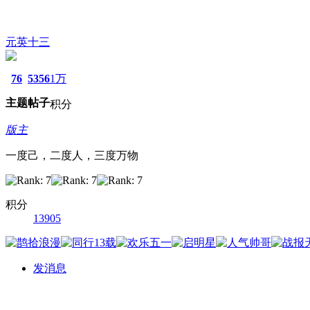
元英十三
76
5356
1万
主题
帖子
积分
版主
一度己，二度人，三度万物
积分
13905
发消息