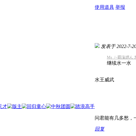
使用道具
举报
发表于 2022-7-20 
Ms_/~覇滊娚ん 发表
继续水一水
水王威武
问君能有几多愁，一
回复