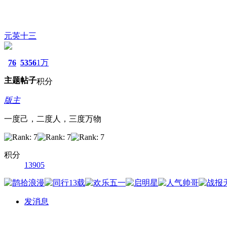
元英十三
76
5356
1万
主题
帖子
积分
版主
一度己，二度人，三度万物
积分
13905
发消息