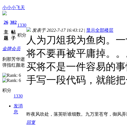
小小小飞天
26
382
1330
发表于 2022-7-17 16:43:12
|
显示全部楼层
主
帖
积分
人为刀俎我为鱼肉。一
题
子
金牌会员
将不要再被平庸掉。。
刹那芳华逝
买将不是一件容易的事
弹指红颜老
手写一段代码，就能把
积分
1330
发消
息
昨夜风吹处，落英听谁细数。九万里苍穹，御风弄
回复