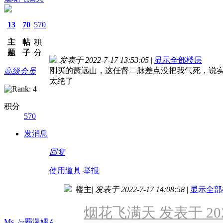
13
70
570
主
帖
积
题
子
分
发表于 2022-7-17 13:53:05
|
显示全部楼层
刚买的萧远山，这任督二脉差点没把我气死，说
高级会员
太绝了
积分
570
发消息
回复
使用道具
举报
楼主
|
发表于 2022-7-17 14:08:58
|
显示全部
烟花飞满天 发表于 2022-
Ms_/~覇滊娚ん