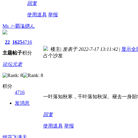
回复
使用道具
举报
Ms_/~覇滊娚ん
22
1625
4716
楼主
|
发表于 2022-7-17 13:11:42
|
显示全
主题
帖子
积分
占个沙发
论坛元老
积分
4716
一叶落知秋寒，千叶落知秋深。褪去一身韶
发消息
回复
使用道具
举报
烟花飞满天