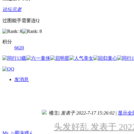
论坛元老
过图能手需要连Q
积分
6620
发消息
楼主
|
发表于 2022-7-17 15:26:02
|
显示全
头发好乱 发表于 2022-
Ms_/~覇滊娚ん