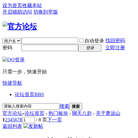
设为首页
收藏本站
开启辅助访问
切换到窄版
找回密码
自动登录
密码
立即注册
登录
只需一步，快速开始
快捷导航
论坛首页
BBS
搜索
搜索
官方论坛
»
论坛首页
›
热门板块
›
聊天八卦
›
关于萧远山
1
2
3
4
5
6
7
8
/ 8 页
下一页
返回列表