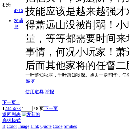
积分
技能应该是越来越强才
4716
发消
得萧远山没被削弱！小
息
量，等等都需要时间来
事情，何况小玩家！萧
后面其他家将的任督二
一叶落知秋寒，千叶落知秋深。褪去一身韶华，任
回复
使用道具
举报
下一页 »
1
2
3
4
5
6
7
8
/ 8 页
下一页
返回列表
高级模式
B
Color
Image
Link
Quote
Code
Smilies