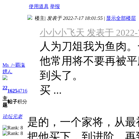
使用道具
举报
楼主
|
发表于 2022-7-17 18:01:55
|
显示全部楼层
小小小飞天 发表于 2022-7-
人为刀俎我为鱼肉。
他常用将不要再被平
Ms_/~覇滊
娚ん
到头了。
买 ...
22
1625
4716
主
帖子
积分
题
论坛元老
是的，一个家将，从最
把他买下，到进阶，再