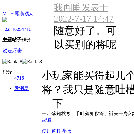
我再睡 发表于
Ms_/~覇滊娚ん
2022-7-17 14:47
随意好了。可
22
1625
4716
主题
帖子
积分
以买别的将呢
论坛元老
积分
小玩家能买得起几
4716
将？我只是随意吐
发消息
一下
一叶落知秋寒，千叶落知秋深。褪去一身韶
回复
使用道具
举报