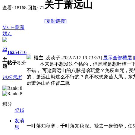
关于萧远山
查看:
18168
|
回复:
71
[复制链接]
Ms_/~覇滊
娚ん
22
1625
4716
楼主
|
发表于 2022-7-17 13:11:20
|
显示全部楼层
|
主
帖子
积分
本来是不想发这个帖的，但是就是想吐槽一下，
题
不错， 可这萧远山的八脉是啥玩意？免疫血咒，
的，萧远山就这么不行的？真不敢想象苗人凤，东
论坛元老
虑萧远山的任督二脉
积分
4716
发消
一叶落知秋寒，千叶落知秋深。褪去一身韶华，任
息