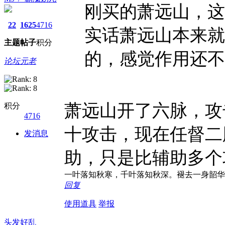
刚买的萧远山，这
22
1625
4716
实话萧远山本来就
主题
帖子
积分
的，感觉作用还不如 
论坛元老
萧远山开了六脉，攻
积分
4716
十攻击，现在任督二
发消息
助，只是比辅助多个
一叶落知秋寒，千叶落知秋深。褪去一身韶华
回复
使用道具
举报
头发好乱