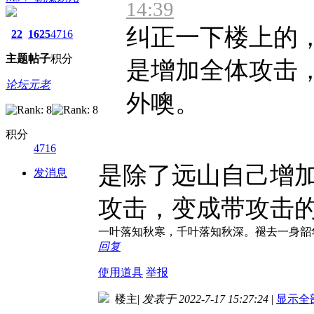
14:39
纠正一下楼上的
22
1625
4716
主题
帖子
积分
是增加全体攻击
论坛元老
外噢。
积分
4716
是除了远山自己增
发消息
攻击，变成带攻击
一叶落知秋寒，千叶落知秋深。褪去一身韶
回复
使用道具
举报
楼主
|
发表于 2022-7-17 15:27:24
|
显示全