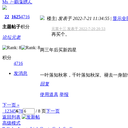
Ms_/~覇滊娚ん
22
1625
4716
楼主
|
发表于 2022-7-21 11:34:55
|
显示全
主题
帖子
积分
元英十三 发表于 2022-7-20 20:53
再买个。
论坛元老
两三年后买新四星
积分
4716
发消息
一叶落知秋寒，千叶落知秋深。褪去一身韶
回复
使用道具
举报
下一页 »
1
2
3
4
5
6
7
8
/ 8 页
下一页
返回列表
高级模式