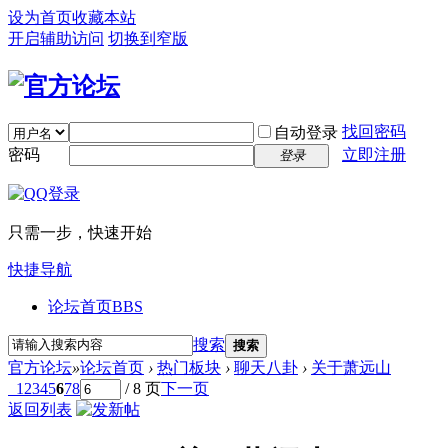
设为首页
收藏本站
开启辅助访问
切换到窄版
找回密码
自动登录
密码
立即注册
登录
只需一步，快速开始
快捷导航
论坛首页
BBS
搜索
搜索
官方论坛
»
论坛首页
›
热门板块
›
聊天八卦
›
关于萧远山
1
2
3
4
5
6
7
8
/ 8 页
下一页
返回列表