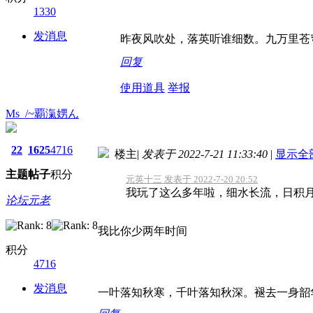
1330
发消息
昨夜风吹处，落英听谁细数。九万里苍
回复
使用道具
举报
Ms_/~覇滊娚ん
22
1625
4716
楼主
|
发表于 2022-7-21 11:33:40
|
显示全
主题
帖子
积分
元英十三 发表于 2022-7-20 20:52
我玩了这么多年啦，细水长流，日积
论坛元老
我比你少两年时间
积分
4716
发消息
一叶落知秋寒，千叶落知秋深。褪去一身韶