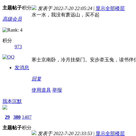
主题
帖子
积分
发表于 2022-7-20 22:05:24
|
显示全部楼层
水一水，我没有萧远山，买不起
高级会员
积分
973
寒士京南卧，冷月挂柴门。安步牵玉兔，读书伴
发消息
回复
使用道具
举报
我本沉默
29
380
1407
主题
帖子
积分
发表于 2022-7-20 22:33:53
|
显示全部楼层