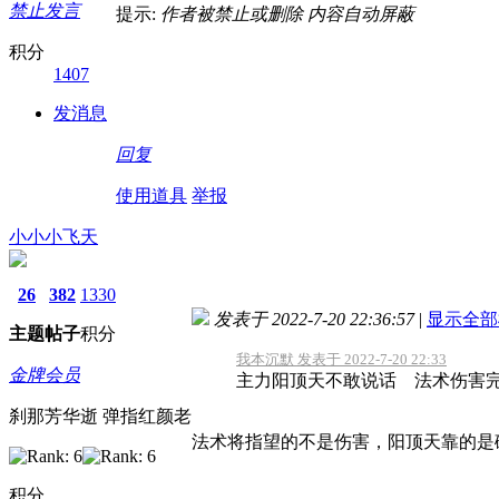
禁止发言
提示:
作者被禁止或删除 内容自动屏蔽
积分
1407
发消息
回复
使用道具
举报
小小小飞天
26
382
1330
发表于 2022-7-20 22:36:57
|
显示全部
主题
帖子
积分
我本沉默 发表于 2022-7-20 22:33
金牌会员
主力阳顶天不敢说话 法术伤害完全
刹那芳华逝 弹指红颜老
法术将指望的不是伤害，阳顶天靠的是
积分