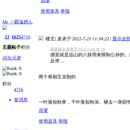
回复
使用道具
举报
Ms_/~覇滊娚ん
22
1625
4716
楼主
|
发表于 2022-7-21 11:34:22
|
显示全
主题
帖子
积分
慕容旋冰 发表于 2022-7-20 16:18
感觉就是远山的八脉用来限制公孙的。
论坛元老
反弹 ...
两个将相互克制的
积分
4716
发消息
一叶落知秋寒，千叶落知秋深。褪去一身韶
回复
使用道具
举报