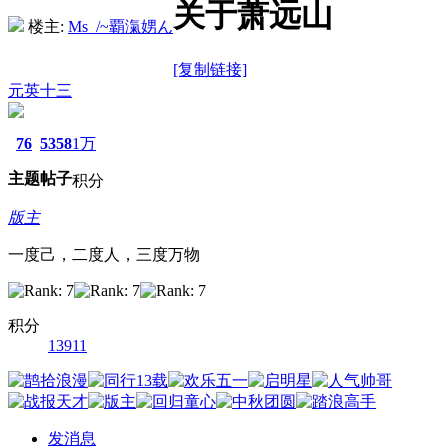
关于萧远山
楼主:
Ms_/~覇滊娚ん
[复制链接]
元英十三
76
5358
1万
主题
帖子
积分
版主
一度己，二度人，三度万物
积分
13911
发消息