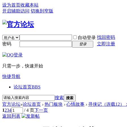
设为首页
收藏本站
开启辅助访问
切换到窄版
找回密码
自动登录
密码
立即注册
登录
只需一步，快速开始
快捷导航
论坛首页
BBS
搜索
搜索
官方论坛
»
论坛首页
›
热门板块
›
心情故事
›
寻侠记（连载12）
1
2
3
4
/ 4 页
下一页
返回列表