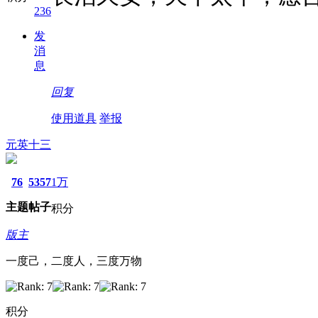
236
发
消
息
回复
使用道具
举报
元英十三
76
5357
1万
主题
帖子
积分
版主
一度己，二度人，三度万物
积分