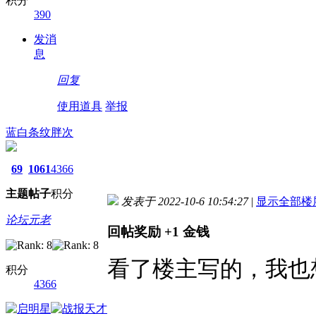
积分
390
发消
息
回复
使用道具
举报
蓝白条纹胖次
69
1061
4366
主题
帖子
积分
发表于 2022-10-6 10:54:27
|
显示全部楼
论坛元老
回帖奖励
+1
金钱
看了楼主写的，我也
积分
4366