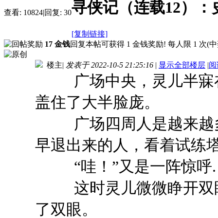
寻侠记（连载12）：
查看:
10824
|
回复:
30
[复制链接]
17 金钱
回复本帖可获得 1 金钱奖励! 每人限 1 次
(中
楼主
|
发表于 2022-10-5 21:25:16
|
显示全部楼层
|
阅
广场中央，灵儿半寐在
盖住了大半脸庞。
广场四周人是越来越多
早退出来的人，看着试练
“哇！”又是一阵惊呼.
这时灵儿微微睁开双眼，
了双眼。