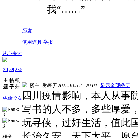
我“……”
回复
使用道具
举报
从心来过
20
59
236
主
帖
积
楼主
|
发表于 2022-10-5 21:29:04
|
显示全部楼层
题
子
分
四川疫情影响，本人从事
中级会员
写书的人不多，多些厚爱
玩寻侠，过好生活，值此
长治久安，天下太平，愿
积分