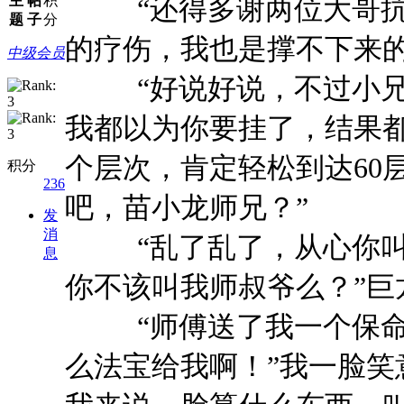
主
帖
积
“还得多谢两位大哥抗
题
子
分
的疗伤，我也是撑不下来
中级会员
“好说好说，不过小兄
我都以为你要挂了，结果
个层次，肯定轻松到达60
积分
236
吧，苗小龙师兄？”
发
消
“乱了乱了，从心你叫
息
你不该叫我师叔爷么？”巨
“师傅送了我一个保命
么法宝给我啊！”我一脸