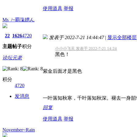
使用道具
举报
Ms_/~覇滊娚ん
22
1626
4720
发表于 2022-7-21 14:44:47
|
显示全部楼层
主题
帖子
积分
小小小飞天 发表于 2022-7-21 14:24
黑色！
论坛元老
紫金后面才是黑色
积分
4720
发消息
一叶落知秋寒，千叶落知秋深。褪去一身韶
回复
使用道具
举报
November~Rain