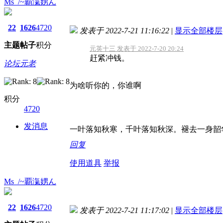
Ms_/~覇滊娚ん
22
1626
4720
发表于 2022-7-21 11:16:22
|
显示全部楼层
主题
帖子
积分
元英十三 发表于 2022-7-20 20:24
赶紧冲钱。
论坛元老
为啥听你的，你谁啊
积分
4720
发消息
一叶落知秋寒，千叶落知秋深。褪去一身韶
回复
使用道具
举报
Ms_/~覇滊娚ん
22
1626
4720
发表于 2022-7-21 11:17:02
|
显示全部楼层