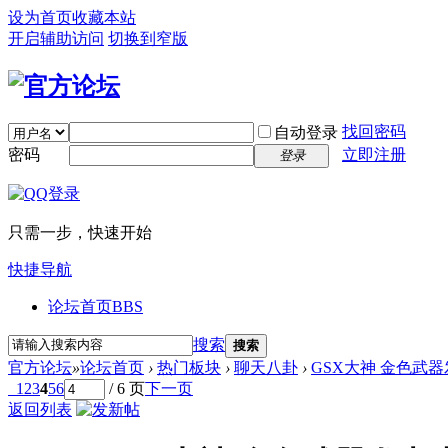
设为首页
收藏本站
开启辅助访问
切换到窄版
找回密码
自动登录
密码
立即注册
登录
只需一步，快速开始
快捷导航
论坛首页
BBS
搜索
搜索
官方论坛
»
论坛首页
›
热门板块
›
聊天八卦
›
GSX大神 金色武
1
2
3
4
5
6
/ 6 页
下一页
返回列表