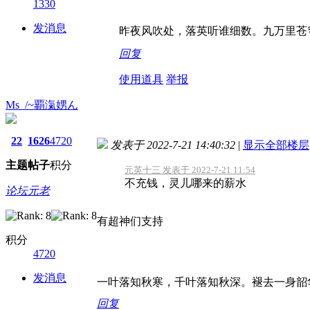
1330
发消息
昨夜风吹处，落英听谁细数。九万里苍
回复
使用道具
举报
Ms_/~覇滊娚ん
22
1626
4720
发表于 2022-7-21 14:40:32
|
显示全部楼层
主题
帖子
积分
元英十三 发表于 2022-7-21 11:54
不充钱，灵儿哪来的薪水
论坛元老
有超神们支持
积分
4720
发消息
一叶落知秋寒，千叶落知秋深。褪去一身韶
回复