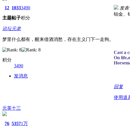
12
1033
3490
发表于 
铂金、
主题
帖子
积分
论坛元老
梦里什么都有，醒来借酒消愁，存在主义门下一走狗。
Cast a c
On life,
积分
Horsema
3490
发消息
回复
使用道
元英十三
76
5357
1万