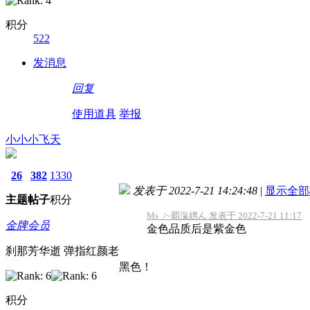
积分
522
发消息
回复
使用道具
举报
小小小飞天
26
382
1330
发表于 2022-7-21 14:24:48
|
显示全部
主题
帖子
积分
Ms_/~覇滊娚ん 发表于 2022-7-21 11:17
金牌会员
金色品质后是紫金色
刹那芳华逝 弹指红颜老
黑色！
积分