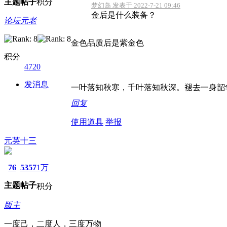
主题
帖子
积分
梦幻岛 发表于 2022-7-21 09:46
金后是什么装备？
论坛元老
金色品质后是紫金色
积分
4720
发消息
一叶落知秋寒，千叶落知秋深。褪去一身韶
回复
使用道具
举报
元英十三
76
5357
1万
主题
帖子
积分
版主
一度己，二度人，三度万物