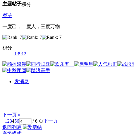
主题
帖子
积分
版主
一度己，二度人，三度万物
积分
13912
发消息
下一页 »
1
2
3
4
5
6
/ 6 页
下一页
返回列表
高级模式