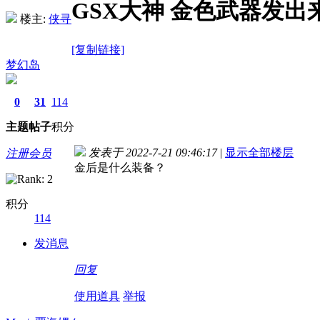
GSX大神 金色武器发出
楼主:
侠寻
[复制链接]
梦幻岛
0
31
114
主题
帖子
积分
发表于 2022-7-21 09:46:17
|
显示全部楼层
注册会员
金后是什么装备？
积分
114
发消息
回复
使用道具
举报