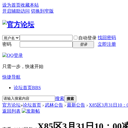
设为首页
收藏本站
开启辅助访问
切换到窄版
找回密码
自动登录
密码
立即注册
登录
只需一步，快速开始
快捷导航
论坛首页
BBS
搜索
搜索
官方论坛
»
论坛首页
›
武林公告
›
最新公告
›
X85区3月31日10
返回列表
X85区3月31日10：0