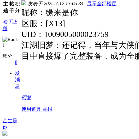
发表于 2025-7-12 13:05:34
|
显示全部楼层
主
帖
积
题
子
分
昵称：缘来是你
区服：[X13]
新手上
路
UID：1009005000023759
江湖旧梦：还记得，当年与大侠
目中直接爆了完整装备，成为全
积分
8
发
消
息
回复
使用道具
举报
金生是
你