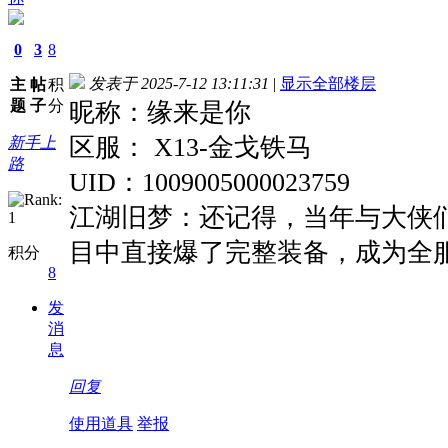
0
3
8
发表于 2025-7-12 13:11:31
|
显示全部楼层
主
帖
积
题
子
分
昵称：缘来是你
区服： X13-金戈铁马
新手上
路
UID：1009005000023759
江湖旧梦：还记得，当年与大侠
目中直接爆了完整装备，成为全
积分
8
发
消
息
回复
使用道具
举报