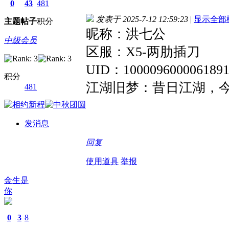
0
43
481
发表于 2025-7-12 12:59:23
|
显示全部
主题
帖子
积分
昵称：洪七公
中级会员
区服：X5-两肋插刀
UID：100009600006189
积分
江湖旧梦：昔日江湖，
481
发消息
回复
使用道具
举报
金生是
你
0
3
8