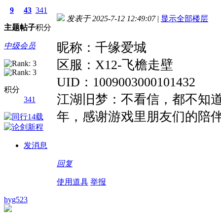
9
43
341
发表于 2025-7-12 12:49:07
|
显示全部楼层
主题
帖子
积分
昵称：千缘爱城
中级会员
区服：X12-飞檐走壁
UID：1009003000101432
积分
江湖旧梦：不看信，都不知道
341
年，感谢游戏里朋友们的陪
发消息
回复
使用道具
举报
hyg523