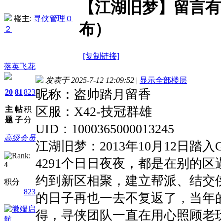
【江湖旧梦】留言有
楼主:
寻侠管理０
布）
２
[复制链接]
落英飞花
发表于 2025-7-12 12:09:52
|
显示全部楼层
昵称：盗帅踏月留香
20
81
823
区服：X42-技冠群雄
主
帖
积
题
子
分
UID：1000365000013245
高级会员
江湖旧梦：2013年10月12日踏
4291个日日夜夜，都是在别的
约到新区相聚，建立帮派、结交
积分
823
的日子再也一去不复返了，当年
得，寻侠团队一直在用心照顾老