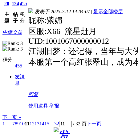
20
124
455
发表于 2025-7-12 14:04:07
|
显示全部楼层
主
帖
积
昵称:紫媚
题
子
分
区服:X66 流星赶月
中级会员
UID:1001067000000012
江湖旧梦：还记得，当年与大
积分
本服第一个高红张翠山，成为
455
发消
息
回复
使用道具
举报
下一页 »
1 ...
7
8
9
10
11
12
13
14
15
... 32
/ 32 页
下一页