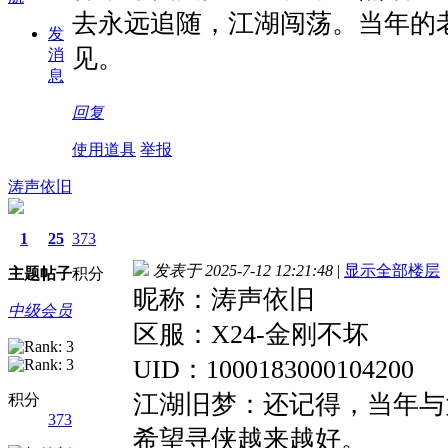
去永远追随，江湖闯荡。当年的
发
见。
消
息
回复
使用道具
举报
涛声依旧
1
25
373
发表于 2025-7-12 12:21:48
|
显示全部楼层
主题
帖子
积分
昵称：涛声依旧
中级会员
区服：X24-金刚不坏
UID：1000183000104200
江湖旧梦：还记得，当年与
积分
373
希望寻侠越来越好。