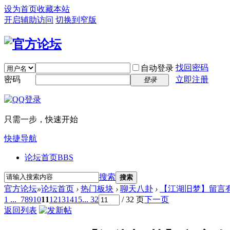
设为首页
收藏本站
开启辅助访问
切换到窄版
找回密码
自动登录
密码
立即注册
登录
只需一步，快速开始
快捷导航
论坛首页
BBS
搜索
搜索
官方论坛
»
论坛首页
›
热门板块
›
聊天八卦
›
【江湖旧梦】留言有
1 ...
7
8
9
10
11
12
13
14
15
... 32
/ 32 页
下一页
返回列表