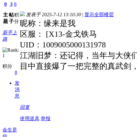
0
3
8
发表于 2025-7-12 13:10:30
|
显示全部楼层
主
帖
积
题
子
分
昵称：缘来是我
区服： [X13-金戈铁马
新手上
路
UID：1009005000131978
江湖旧梦：还记得，当年与大侠
目中直接爆了一把完整的真武剑
积分
8
发
消
息
回复
使用道具
举报
金生是
你