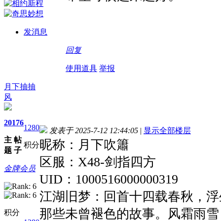
发消息
回复
使用道具
举报
月下抽抽
风
20
176
1280
发表于 2025-7-12 12:44:05
|
显示全部楼层
主
帖
昵称：月下吹簫
积分
题
子
区服：X48-剑指四方
金牌会员
UID：1000516000000319
江湖旧梦：回首十四载春秋，浮
那些未曾褪色的故事。风霜雨雪
积分