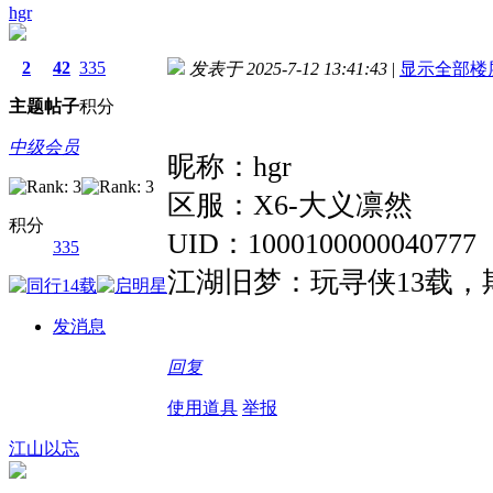
hgr
2
42
335
发表于 2025-7-12 13:41:43
|
显示全部楼
主题
帖子
积分
中级会员
昵称：hgr
区服：X6-大义凛然
积分
UID：1000100000040777
335
江湖旧梦：玩寻侠13载
发消息
回复
使用道具
举报
江山以忘