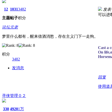
12
1031
3482
发表于 
可以进
主题
帖子
积分
论坛元老
梦里什么都有，醒来借酒消愁，存在主义门下一走狗。
Cast a c
On life,
积分
Horsema
3482
发消息
回复
使用道
寻侠管理０２
330
4920
1万