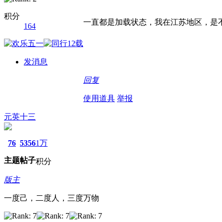
积分
一直都是加载状态，我在江苏地区，是
164
发消息
回复
使用道具
举报
元英十三
76
5356
1万
主题
帖子
积分
版主
一度己，二度人，三度万物