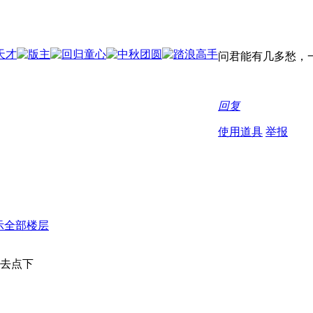
问君能有几多愁，一
回复
使用道具
举报
示全部楼层
去点下