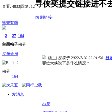
寻侠奕提交链接进不
查看:
4833
|
回复:
12
[复制链接]
裤兜有糖
2
27
164
主题
帖子
积分
注册会员
楼主
|
发表于 2022-7-20 22:01:54
|
显
哪位大侠说下是什么情况？
积分
164
发消息
回复