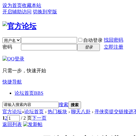
设为首页
收藏本站
开启辅助访问
切换到窄版
找回密码
自动登录
密码
立即注册
登录
只需一步，快速开始
快捷导航
论坛首页
BBS
搜索
搜索
官方论坛
»
论坛首页
›
热门板块
›
聊天八卦
›
寻侠奕提交链接进
1
2
/ 2 页
下一页
返回列表