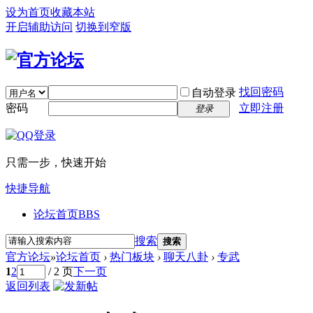
设为首页
收藏本站
开启辅助访问
切换到窄版
找回密码
自动登录
密码
立即注册
登录
只需一步，快速开始
快捷导航
论坛首页
BBS
搜索
搜索
官方论坛
»
论坛首页
›
热门板块
›
聊天八卦
›
专武
1
2
/ 2 页
下一页
返回列表