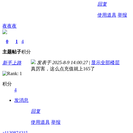
回复
使用道具
举报
夜夜夜
0
1
4
主题
帖子
积分
发表于 2025-8-9 14:00:27
|
显示全部楼层
新手上路
真厉害，这么点充值就上165了
积分
4
发消息
回复
使用道具
举报
a1130874215