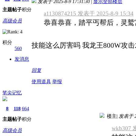
发表于 2025-8-9 17:31:30
|
显示全部楼层
主题
帖子
积分
a1130874215 发表于 2025-8-9 15:34
高级会员
恭喜恭喜，踏平丐帮后，灵鹫
积分
技能这么厉害吗 我龙王800W攻击
560
发消息
回复
使用道具
举报
笔尖记忆
8
118
664
楼主
|
发表于 20
主题
帖子
积分
wkb307 
高级会员