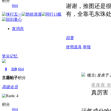
积分
谢谢，推图还是
664
有，全靠毛东珠
发消息
回复
使用道具
举报
笔尖记忆
8
118
664
楼主
|
发表于 20
主题
帖子
积分
夜夜夜 发表于
高级会员
真厉害
积分
664
运气成分哈