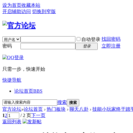
设为首页
收藏本站
开启辅助访问
切换到窄版
找回密码
自动登录
密码
立即注册
登录
只需一步，快速开始
快捷导航
论坛首页
BBS
搜索
搜索
官方论坛
»
论坛首页
›
热门板块
›
聊天八卦
›
技能小玩家终于踏平
1
2
/ 2 页
下一页
返回列表