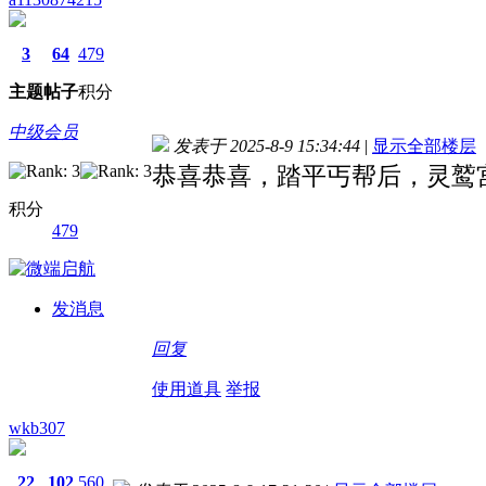
3
64
479
主题
帖子
积分
中级会员
发表于 2025-8-9 15:34:44
|
显示全部楼层
恭喜恭喜，踏平丐帮后，灵鹫
积分
479
发消息
回复
使用道具
举报
wkb307
22
102
560