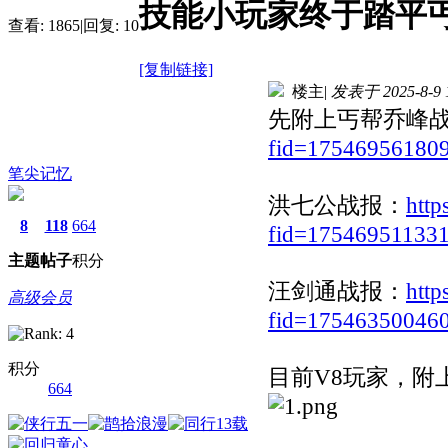
技能小玩家终于踏平
查看:
1865
|
回复:
10
[复制链接]
楼主
|
发表于 2025-8-9 1
先附上丐帮乔峰
fid=17546956180
笔尖记忆
洪七公战报：
http
8
118
664
fid=17546951133
主题
帖子
积分
汪剑通战报：
http
高级会员
fid=17546350046
积分
目前V8玩家，附
664