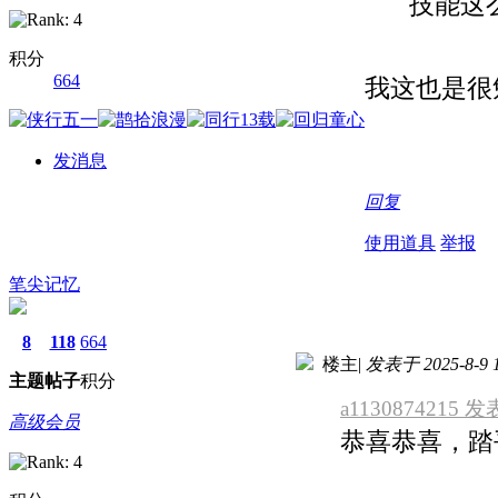
技能这么
积分
664
我这也是很
发消息
回复
使用道具
举报
笔尖记忆
8
118
664
楼主
|
发表于 2025-8-9 1
主题
帖子
积分
a1130874215 发表
高级会员
恭喜恭喜，踏