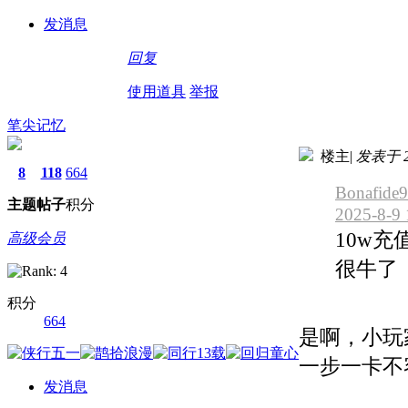
发消息
回复
使用道具
举报
笔尖记忆
楼主
|
发表于 20
8
118
664
Bonafid
主题
帖子
积分
2025-8-9 
10w充
高级会员
很牛了
积分
664
是啊，小玩
一步一卡不
发消息